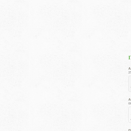
А
2
А
0
П