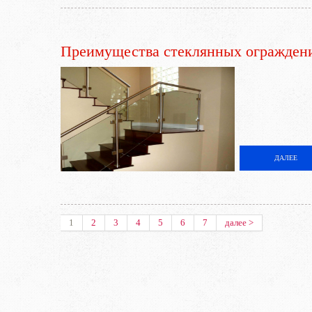
Преимущества стеклянных огражден
ДАЛЕЕ
1
2
3
4
5
6
7
далее >