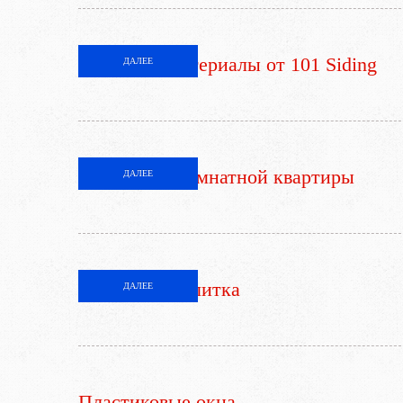
Фасадные материалы от 101 Siding
ДАЛЕЕ
Ремонт 2-х комнатной квартиры
ДАЛЕЕ
Тротуарная плитка
ДАЛЕЕ
Пластиковые окна