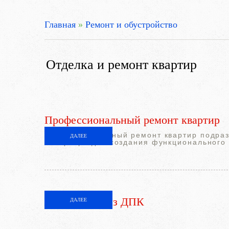
Главная
»
Ремонт и обустройство
Отделка и ремонт квартир
Профессиональный ремонт квартир
Профессиональный ремонт квартир подраз
ДАЛЕЕ
интерьера для создания функционального 
Ограждения из ДПК
ДАЛЕЕ