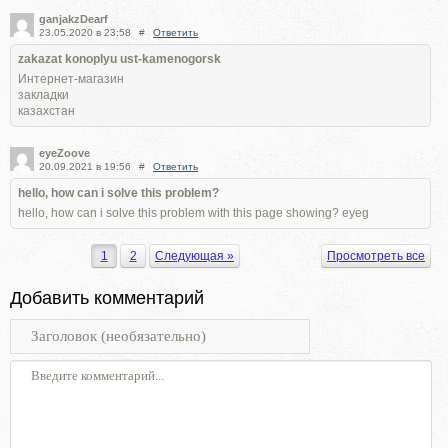
ganjakzDearf
23.05.2020 в 23:58
#
Ответить
zakazat konoplyu ust-kamenogorsk
Интернет-магазин
закладки
казахстан
eyeZoove
20.09.2021 в 19:56
#
Ответить
hello, how can i solve this problem?
hello, how can i solve this problem with this page showing? eyeg
1
2
Следующая »
Просмотреть все
Добавить комментарий