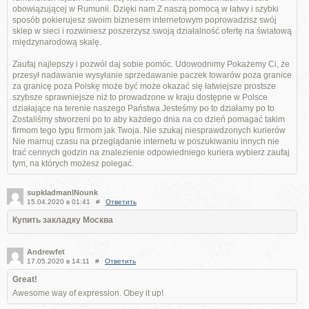
obowiązującej w Rumunii. Dzięki nam Z naszą pomocą w łatwy i szybki
sposób pokierujesz swoim biznesem internetowym poprowadzisz swój
sklep w sieci i rozwiniesz poszerzysz swoją działalność ofertę na światową
międzynarodową skalę.
Zaufaj najlepszy i pozwól daj sobie pomóc. Udowodnimy Pokażemy Ci, że
przesył nadawanie wysyłanie sprzedawanie paczek towarów poza granice
za granicę poza Polskę może być może okazać się łatwiejsze prostsze
szybsze sprawniejsze niż to prowadzone w kraju dostępne w Polsce
działające na terenie naszego Państwa Jesteśmy po to działamy po to
Zostaliśmy stworzeni po to aby każdego dnia na co dzień pomagać takim
firmom tego typu firmom jak Twoja. Nie szukaj niesprawdzonych kurierów
Nie marnuj czasu na przeglądanie internetu w poszukiwaniu innych nie
trać cennych godzin na znalezienie odpowiedniego kuriera wybierz zaufaj
tym, na których możesz polegać.
supkladmanlNounk
15.04.2020 в 01:41
#
Ответить
Купить закладку Москва
Andrewfet
17.05.2020 в 14:11
#
Ответить
Great!
Awesome way of expression. Obey it up!