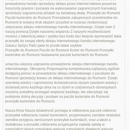
prowadzenia handlu sprzedaży sklepu przez internet otwiera poszerza
horyzonty granice i pozwala na wykonywanie zagranicznych transakcji
sprzedaży zagranicznej działań na światową skalę. Przesyłki do Rumunii
Paczki kurierskie do Rumunii Przesyłanie zakupionych przedmiotów do
Rumunii to kolejny krok stopień szczebel w rozwoju modernizacji
ulepszaniu sklepu internetowego handlu internetowego. Dzięki nam Z
naszą pomocą Dzięki naszemu wsparciu Z naszymi możliwościami
możesz z łatwością łatwo i szybko bez trudu bez kłopotu wprowadzić takie
przesyłki do swojej oferty sklepu internetowego handlu internetowego.
Zobacz Spójrz Patrz jakie to proste łatwe szybkie
Przesyłki do Rumunii Paczki do Rumunii Kurier do Rumunii Przesyłki
kurierskie do Rumunii Nadawanie paczek kurierskich do Rumunii
umacnia ulepsza usprawnia prowadzenie sklepu internetowego handlu
internetowego. Oferujemy Proponujemy kompleksową najlepszą ogólnie
dostępną pomoc w prowadzeniu sklepu internetowego z paczkami do
Rumunii sprzedaży towaru ze sklepu internetowego do Rumunii. Dzięki
szerokiej wiedzy i ogromnemu doświadczeniu dużym zasobom wiedzy i
doświadczeniu każdego dnia na co dzień w codziennych obowiązkach
możemy potrafimy pomagać wspierać każdego, kto zdecyduje się
podejmie dobrą decyzję i postawi na paczki kurierskie do Rumunii
przesyłki kurierskie do Rumunii.
Nasza frima Nasza działalność pomaga w odbieraniu paczek odbiorze
przesyłek odbieraniu nadań kurierskich, przyjmowaniu zwrotów obsłudze
zwrotów przyjęciu zwróconych przesyłek kurierskich, oraz a także a
dodatkowo a ponadto odbieramy przyjmujemy zapłatę opłatę w
rumuńskich lejach rumuńskiej walucie rumuńskich stawkach walucie