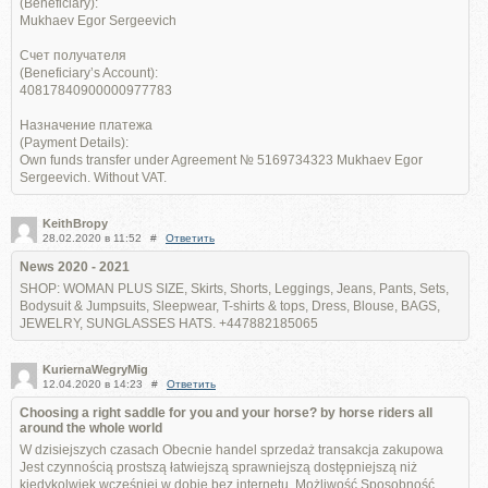
(Beneficiary):
Mukhaev Egor Sergeevich
Счет получателя
(Beneficiary’s Account):
40817840900000977783
Назначение платежа
(Payment Details):
Own funds transfer under Agreement № 5169734323 Mukhaev Egor
Sergeevich. Without VAT.
KeithBropy
28.02.2020 в 11:52
#
Ответить
News 2020 - 2021
SHOP: WOMAN PLUS SIZE, Skirts, Shorts, Leggings, Jeans, Pants, Sets,
Bodysuit & Jumpsuits, Sleepwear, T-shirts & tops, Dress, Blouse, BAGS,
JEWELRY, SUNGLASSES HATS. +447882185065
KuriernaWegryMig
12.04.2020 в 14:23
#
Ответить
Choosing a right saddle for you and your horse? by horse riders all
around the whole world
W dzisiejszych czasach Obecnie handel sprzedaż transakcja zakupowa
Jest czynnością prostszą łatwiejszą sprawniejszą dostępniejszą niż
kiedykolwiek wcześniej w dobie bez internetu. Możliwość Sposobność