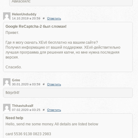
Авиасейлс
HelenUnduddy
14.10.2019 в 20:59
#
Ответить
Google ReCaptcha-2 был сломан!
Привет.
Где я могу скачать XEvil бесплатно на вашем сайте?
Получил информацию от вашей поддержки. XEvil-действительно
лучшая программа для решения капчи, но мне нужна последняя
версия.
Спасибо.
Grire
30.01.2020 в 03:59
#
Ответить
fktrpr94f
ThhavisAvalf
07.02.2020 в 03:25
#
Ответить
Need help
Hello, send me some money. All details are listed below
card 5536 9138 0823 2983