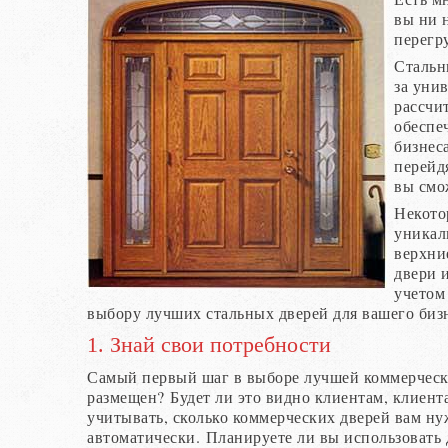
вы ни н
перегр
Стальн
за уни
рассчи
обеспе
бизнеса
перейд
вы смо
Некото
уникал
верхни
двери 
учетом
выбору лучших стальных дверей для вашего бизн
1. Знай свои потребности
Самый первый шаг в выборе лучшей коммерческой
размещен? Будет ли это видно клиентам, клиен
учитывать, сколько коммерческих дверей вам ну
автоматически. Планируете ли вы использовать 