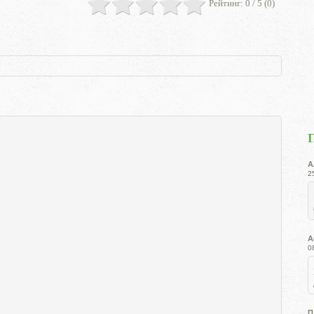
Рейтинг:
0
/ 5 (
0
)
А
2
А
0
П