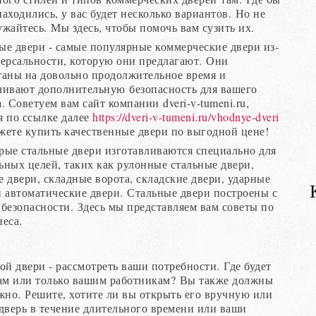
аходились, у вас будет несколько вариантов. Но не
ужайтесь. Мы здесь, чтобы помочь вам сузить их.
ые двери - самые популярные коммерческие двери из-
версальности, которую они предлагают. Они
таны на довольно продолжительное время и
чивают дополнительную безопасность для вашего
. Советуем вам сайт компании dveri-v-tumeni.ru,
я по ссылке далее
https://dveri-v-tumeni.ru/vhodnye-dveri
жете купить качественные двери по выгодной цене!
рые стальные двери изготавливаются специально для
ьных целей, таких как рулонные стальные двери,
е двери, складные ворота, складские двери, ударные
и автоматические двери. Стальные двери построены с
 безопасности. Здесь мы представляем вам советы по
еса.
 двери - рассмотреть ваши потребности. Где будет
там или только вашим работникам? Вы также должны
жно. Решите, хотите ли вы открыть его вручную или
дверь в течение длительного времени или ваши