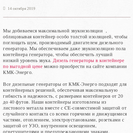
14 октября 2019
Мы
добиваемся
максимальной
звукоизоляции
,
облицовывая
контейнер
особо
толстой
изоляцией
,
чтобы
поглощать
шум
,
производимый
двигателем
дизельного
генератора
.
Мы обеспечиваем
даже
звукоизоляцию
пола
контейнера
генератора
,
чтобы
обеспечить
лучший
низкий
уровень
звука
.
Дизель генераторы в контейнере
по выгодной цене
можно приобрести на сайте компании
КМК-Энерго.
Все
дизельные
генераторы
от КМК-Энерго
подходят
для
контейнерных
решений
,
обеспечивая
максимальную
гибкость
и
надежность
,
с
размерами
контейнеров
от
20
до
40
футов
.
Наши
контейнеры
изготовлены
из
листового
металла
вместе
с
CE
-
совместимой
защитой
от
случайного
контакта
со
всеми
горячими
и
движущимися
частями
,
отоплением
,
электроустановками
,
розетками
с
защитой
от
УЗО
,
внутренним
освещением
,
огнетушителями
и
предупреждающими
знаками
.