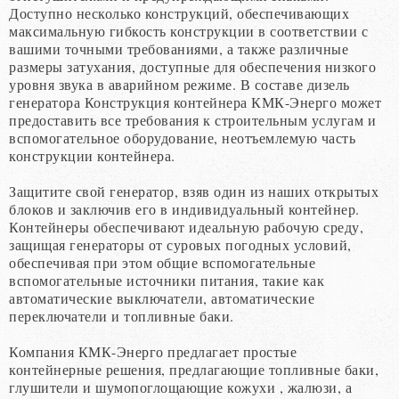
Доступно
несколько
конструкций
,
обеспечивающих
максимальную
гибкость
конструкции
в
соответствии
с
вашими
точными
требованиями
,
а
также
различные
размеры
затухания
,
доступные
для
обеспечения
низкого
уровня
звука
в
аварийном
режиме
.
В
составе
дизель
генератора
Конструкция
контейнера
КМК-Энерго
может
предоставить
все
требования
к
строительным
услугам
и
вспомогательное
оборудование
,
неотъемлемую
часть
конструкции
контейнера
.
Защитите
свой
генератор
,
взяв
один
из
наших
открытых
блоков
и
заключив
его
в
индивидуальный
контейнер
.
Контейнеры
обеспечивают
идеальную
рабочую
среду
,
защищая
генераторы
от
суровых
погодных
условий
,
обеспечивая
при
этом
общие
вспомогательные
вспомогательные
источники
питания
,
такие
как
автоматические
выключатели
,
автоматические
переключатели
и
топливные
баки
.
Компания
КМК-Энерго
предлагает
простые
контейнерные
решения
,
предлагающие
топливные
баки
,
глушители
и
шумопоглощающие
кожухи
,
жалюзи
,
а