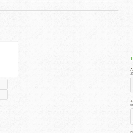
А
2
А
0
П