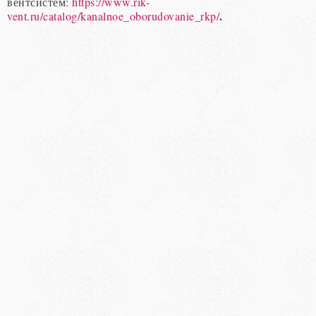
вентсистем:
https://www.rik-
.
vent.ru/catalog/kanalnoe_oborudovanie_rkp/