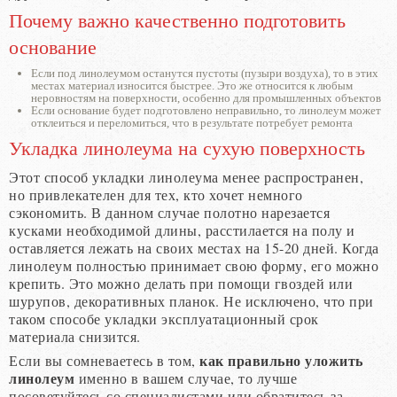
Почему важно качественно подготовить
основание
Если под линолеумом останутся пустоты (пузыри воздуха), то в этих
местах материал износится быстрее. Это же относится к любым
неровностям на поверхности, особенно для промышленных объектов
Если основание будет подготовлено неправильно, то линолеум может
отклеиться и переломиться, что в результате потребует ремонта
Укладка линолеума на сухую поверхность
Этот способ укладки линолеума менее распространен,
но привлекателен для тех, кто хочет немного
сэкономить. В данном случае полотно нарезается
кусками необходимой длины, расстилается на полу и
оставляется лежать на своих местах на 15-20 дней. Когда
линолеум полностью принимает свою форму, его можно
крепить. Это можно делать при помощи гвоздей или
шурупов, декоративных планок. Не исключено, что при
таком способе укладки эксплуатационный срок
материала снизится.
как правильно уложить
Если вы сомневаетесь в том,
линолеум
именно в вашем случае, то лучше
посоветуйтесь со специалистами или обратитесь за