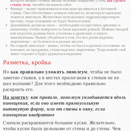
которую можно стелить любые половые покрытия. О том,
как сделать
стяжку пола
, читайте на нашем сайте.
Фанера – может приклеиваться или пристреливаться к бетонной
стяжке. Она обеспечивает ровную плоскость, на которую идеально
ложится линолеум. Желательно использовать гидроизолирующую
мастику, тогда основание не будет бояться влаги
Деревянные доски на лагах – необходимо осуществить циклевку и
шпаклевку, чтобы поверхность была идеально ровной. Шляпки гвоздей
или шурупов должны быть утоплены в древесину и сверху
зашпаклеваны. Важно убедиться в том, что все доски надежно
закреплены – не болтаются в разных местах
На старый линолеум – важно, чтобы он был в хорошем состоянии: не
изношен, не продавлен, стыки надежно закреплены. Тогда новый слой
ляжет хорошо и будет держаться надежнее
Разметка, кройка
как правильно уложить линолеум
Но
, чтобы не было
заметно стыков, а в местах прилегания к стенам он не
шел волнами? Для этого необходимо правильно
раскроить его.
На заметку
:
как правило, линолеум укладывается вдоль
помещения, если оно имеет прямоугольную
вытянутую форму, или от стены к окну, если
помещение квадратное
Сначала раскраиваются большие куски. Желательно,
чтобы куски были цельными от стены и до стены. Чем