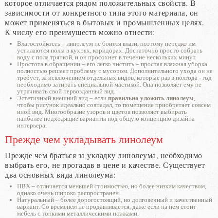
которое отличается рядом положительных свойств. В
зависимости от конкретного типа этого материала, он
может применяться в бытовых и промышленных целях.
К числу его преимуществ можно отнести:
Влагостойкость – линолеум не боится влаги, поэтому нередко им
устилаются полы в кухнях, коридорах. Достаточно просто собрать
воду с пола тряпкой, и он просохнет в течение нескольких минут.
Простота в обращении – его легко чистить – простая влажная уборка
полностью решает проблему с мусором. Дополнительного ухода он не
требует, за исключением отдельных видов, которые раз в полгода - год
необходимо затирать специальной мастикой. Она позволяет ему не
утрачивать свой первозданный вид.
Эстетичный внешний вид – если
правильно уложить линолеум
,
чтобы рисунок идеально совпадал, то помещение приобретает совсем
иной вид. Многообразие узоров и цветов позволяет выбирать
наиболее подходящие варианты под общую концепцию дизайна
интерьера.
Прежде чем укладывать линолеум
Прежде чем браться за укладку линолеума, необходимо
выбрать его, не прогадав в цене и качестве. Существует
два основных вида линолеума:
ПВХ – отличается меньшей стоимостью, но более низким качеством,
однако очень широко распространен.
Натуральный – более дорогостоящий, но долговечный и качественный
вариант. Со временем не продавливается, даже если на нем стоит
мебель с тонкими металлическими ножками.