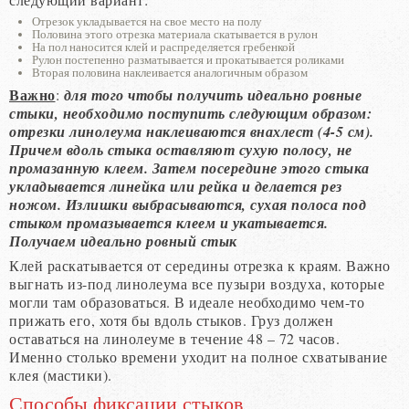
Отрезок укладывается на свое место на полу
Половина этого отрезка материала скатывается в рулон
На пол наносится клей и распределяется гребенкой
Рулон постепенно разматывается и прокатывается роликами
Вторая половина наклеивается аналогичным образом
Важно
:
для того чтобы получить идеально ровные
стыки, необходимо поступить следующим образом:
отрезки линолеума наклеиваются внахлест (4-5 см).
Причем вдоль стыка оставляют сухую полосу, не
промазанную клеем. Затем посередине этого стыка
укладывается линейка или рейка и делается рез
ножом. Излишки выбрасываются, сухая полоса под
стыком промазывается клеем и укатывается.
Получаем идеально ровный стык
Клей раскатывается от середины отрезка к краям. Важно
выгнать из-под линолеума все пузыри воздуха, которые
могли там образоваться. В идеале необходимо чем-то
прижать его, хотя бы вдоль стыков. Груз должен
оставаться на линолеуме в течение 48 – 72 часов.
Именно столько времени уходит на полное схватывание
клея (мастики).
Способы фиксации стыков