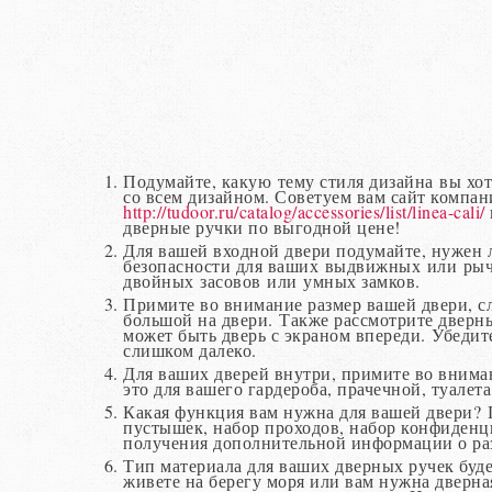
Подумайте, какую тему стиля дизайна вы хо
со всем дизайном. Советуем вам сайт компани
http://tudoor.ru/catalog/accessories/list/linea-cali/
дверные ручки по выгодной цене!
Для вашей входной двери подумайте, нужен
безопасности для ваших выдвижных или рыч
двойных засовов или умных замков.
Примите во внимание размер вашей двери, сл
большой на двери. Также рассмотрите дверные
может быть дверь с экраном впереди. Убедит
слишком далеко.
Для ваших дверей внутри, примите во вниман
это для вашего гардероба, прачечной, туалета
Какая функция вам нужна для вашей двери? 
пустышек, набор проходов, набор конфиденц
получения дополнительной информации о ра
Тип материала для ваших дверных ручек будет
живете на берегу моря или вам нужна дверна