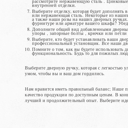
рассмотрите нержавеющую сталь . Цинковые 
внутренней отделки.
Выберите отделку, которая будет дополнять 
или нержавеющая сталь. Некоторые из наших
а также наши розы на наших дверных ручках
фурнитуре или арматуре вашего шкафа? Убеди
Дополните общий вид добавленными дверным
упоры , запорные болты , крючки или петли 
Выберите, кто будет устанавливать ваши двер
профессиональный установщик. Все наши дв
Помните о том, как вы будете использовать 
функциональность. Будь то для пожилых люд
Выберите дверную ручку, которая с легкостью у
умом, чтобы вы и ваш дом гордились.
Нам нравится иметь правильный баланс; Наше п
качество продукции по доступным ценам. В конц
лучший и продолжительный опыт. Выберите идеа