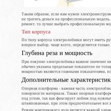
Таким образом, если вам нужен электроинструме
не тратить деньги на профессиональную модель.
ремонт, то лучше выбрать профессиональную мо
Тип корпуса
По типу корпуса электролобзики могут иметь ру
вопросе выбор, чаще всего, определяется тольк
Глубина реза и мощность
При покупке электролобзика важное значение им
обычно указаны предельные показатели по толщин
мощностью являются главными показателями, по
Дополнительные характеристи
Опорная платформа - важная часть электролобзи
поверхности материала. Также опорная платформ
под углом, так как фиксирует лобзик под нужны
штампованные, при этом предпочтительнее все 
Режим маятникового хода является важной хара