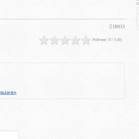
1
18933
Рейтинг:
0
/ 5 (
0
)
льцев»