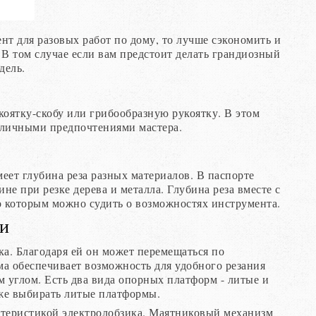
нт для разовых работ по дому, то лучше сэкономить и
 В том случае если вам предстоит делать грандиозный
дель.
коятку-скобу или грибообразную рукоятку. В этом
о личными предпочтениями мастера.
еет глубина реза разных материалов. В паспорте
е при резке дерева и металла. Глубина реза вместе с
 которым можно судить о возможностях инструмента.
ки
ка. Благодаря ей он может перемещаться по
а обеспечивает возможность для удобного резания
м углом. Есть два вида опорных платформ - литые и
же выбирать литые платформы.
ктеристикой электролобзика. Маятниковый механизм