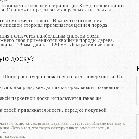
а отличается большей шириной (от 8 см), толщиной (от
ая. Она может предлагаться в разных стилевых и
ит из множества слоев. В качестве основания
ия лицевой стороны применяется ценная порода
укция пользуется наибольшим спросом среди
жнего слоя применяются хвойные породы дерева.
лщина - 23 мм, длина - 120 мм. Декоративный слой
ую доску?
. Шпон равномерно ложится по всей поверхности. Он
тся в два ряда, каждый из которых может разделяться
акой паркетной доски используется такая же
а своей привлекательности, перед ее покупкой
:
кета появляются сколы лака, царапины, потертости. Именно поэтому к
енно. Дело в том, что такую фактуру тяжело замаскировать, в
том.
 - на светлом.