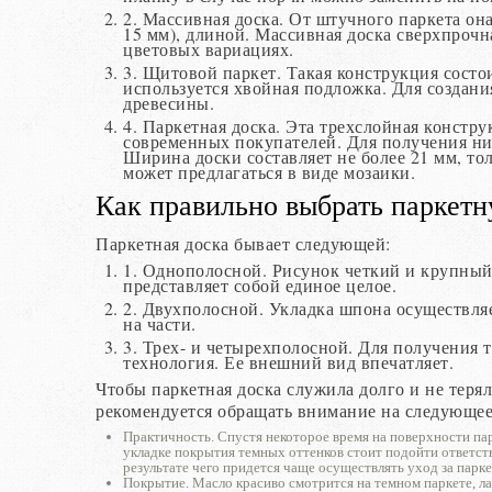
2. Массивная доска. От штучного паркета он
15 мм), длиной. Массивная доска сверхпрочн
цветовых вариациях.
3. Щитовой паркет. Такая конструкция состо
используется хвойная подложка. Для создан
древесины.
4. Паркетная доска. Эта трехслойная констр
современных покупателей. Для получения ни
Ширина доски составляет не более 21 мм, то
может предлагаться в виде мозаики.
Как правильно выбрать паркетн
Паркетная доска бывает следующей:
1. Однополосной. Рисунок четкий и крупный
представляет собой единое целое.
2. Двухполосной. Укладка шпона осуществляе
на части.
3. Трех- и четырехполосной. Для получения т
технология. Ее внешний вид впечатляет.
Чтобы паркетная доска служила долго и не терял
рекомендуется обращать внимание на следующее
Практичность. Спустя некоторое время на поверхности пар
укладке покрытия темных оттенков стоит подойти ответств
результате чего придется чаще осуществлять уход за парке
Покрытие. Масло красиво смотрится на темном паркете, лак