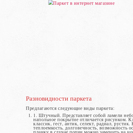
Разновидности паркета
Предлагаются следующие виды паркета:
1. Штучный. Представляет собой ламели неб
напольное покрытие отличается рисунком. Кл
классик, гест, антик, селект, радиал, русти
теплоемкость, долговечность, возможность о
планку в случае порчи можно заменить на но