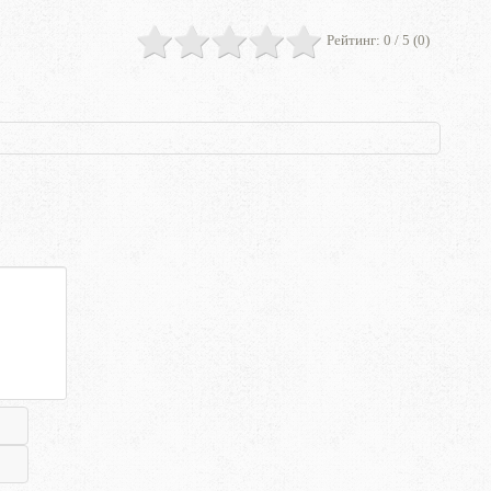
Рейтинг:
0
/ 5 (
0
)