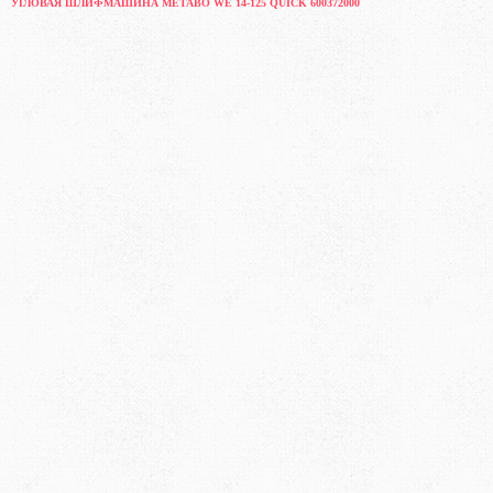
УГЛОВАЯ ШЛИФМАШИНА METABO WE 14-125 QUICK 600372000