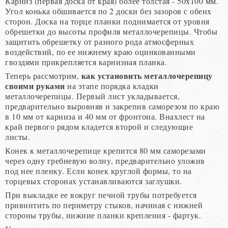
Карниз (первая доска от края) более толстая - 50х100 мм.
Угол конька обшивается по 2 доски без зазоров с обеих
сторон. Доска на торце планки поднимается от уровня
обрешетки до высоты профиля металлочерепицы. Чтобы
защитить обрешетку от разного рода атмосферных
воздействий, по ее нижнему краю оцинкованными
гвоздями прикрепляется карнизная планка.
как установить металлочерепицу
Теперь рассмотрим,
своими руками
на этапе порядка кладки
металлочерепицы. Первый лист укладывается,
предварительно выровняв и закрепив саморезом по краю
в 10 мм от карниза и 40 мм от фронтона. Внахлест на
край первого рядом кладется второй и следующие
листы.
Конек к металлочерепице крепится 80 мм саморезами
через одну гребневую волну, предварительно уложив
под нее пленку. Если конек круглой формы, то на
торцевых сторонах устанавливаются заглушки.
При выкладке ее вокруг печной трубы потребуется
привинтить по периметру стыков, начиная с нижней
стороны трубы, нижние планки крепления - фартук.