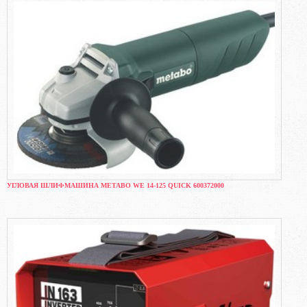
УГЛОВАЯ ШЛИФМАШИНА METABO WE 14-125 QUICK 600372000