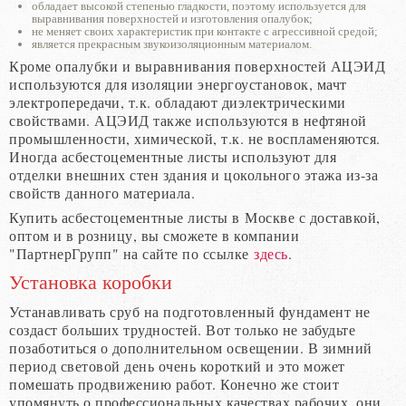
обладает высокой степенью гладкости, поэтому используется для
выравнивания поверхностей и изготовления опалубок;
не меняет своих характеристик при контакте с агрессивной средой;
является прекрасным звукоизоляционным материалом.
Кроме опалубки и выравнивания поверхностей АЦЭИД
используются для изоляции энергоустановок, мачт
электропередачи, т.к. обладают диэлектрическими
свойствами. АЦЭИД также используются в нефтяной
промышленности, химической, т.к. не воспламеняются.
Иногда асбестоцементные листы используют для
отделки внешних стен здания и цокольного этажа из-за
свойств данного материала.
Купить асбестоцементные листы в Москве с доставкой,
оптом и в розницу, вы сможете в компании
"ПартнерГрупп" на сайте по ссылке
здесь
.
Установка коробки
Устанавливать сруб на подготовленный фундамент не
создаст больших трудностей. Вот только не забудьте
позаботиться о дополнительном освещении. В зимний
период световой день очень короткий и это может
помешать продвижению работ. Конечно же стоит
упомянуть о профессиональных качествах рабочих, они