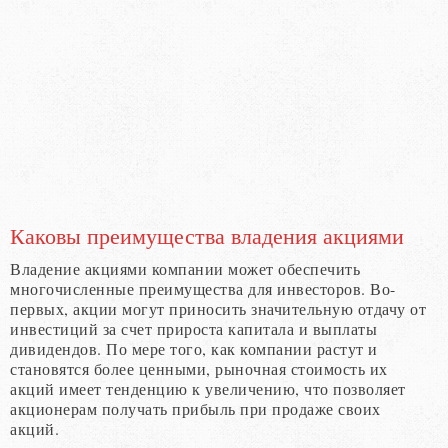
Каковы преимущества владения акциями
Владение акциями компании может обеспечить
многочисленные преимущества для инвесторов. Во-
первых, акции могут приносить значительную отдачу от
инвестиций за счет прироста капитала и выплаты
дивидендов. По мере того, как компании растут и
становятся более ценными, рыночная стоимость их
акций имеет тенденцию к увеличению, что позволяет
акционерам получать прибыль при продаже своих
акций.