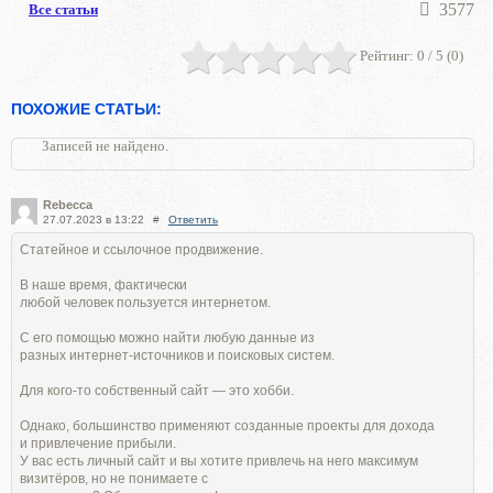
3577
Все статьи
Рейтинг:
0
/ 5 (
0
)
ПОХОЖИЕ СТАТЬИ:
Записей не найдено.
Rebecca
27.07.2023 в 13:22
#
Ответить
Статейное и ссылочное продвижение.
В наше время, фактически
любой человек пользуется интернетом.
С его помощью можно найти любую данные из
разных интернет-источников и поисковых систем.
Для кого-то собственный сайт — это хобби.
Однако, большинство применяют созданные проекты для дохода
и привлечение прибыли.
У вас есть личный сайт и вы хотите привлечь на него максимум
визитёров, но не понимаете с