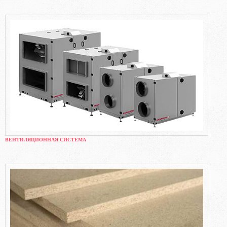
ВЕНТИЛЯЦИОННАЯ СИСТЕМА