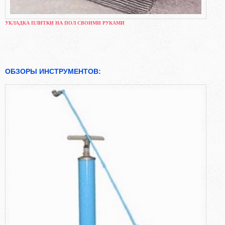
УКЛАДКА ПЛИТКИ НА ПОЛ СВОИМИ РУКАМИ
ОБЗОРЫ ИНСТРУМЕНТОВ: