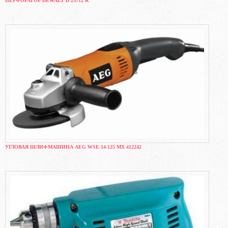
ПЕРФОРАТОР DEWALT D 25712 K
УГЛОВАЯ ШЛИФМАШИНА AEG WSE 14-125 MX 412242