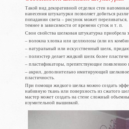
Такой вид декоративной отделки стен напомина
нанесения штукатурки позволяет добиться разл
попадании света – рисунок может переливаться,
темнее в зависимости от времени суток и т. п.
Свои свойства шелковая штукатурка приобрела з
– волокна хлопка или целлюлозы (или их комбин
– натуральный или искусственный шелк, прида
– полиэстер делает жидкий шелк более пластич
– пластификаторы, препятствующие появлению 
– акрил, дополнительно имитирующий шелково
пластичность.
При помощи жидкого шелка можно создать эффе
набивную ткань или поверхность из сжатого ше
мастер может создать на стене сложный объемны
изумительной вышивкой.