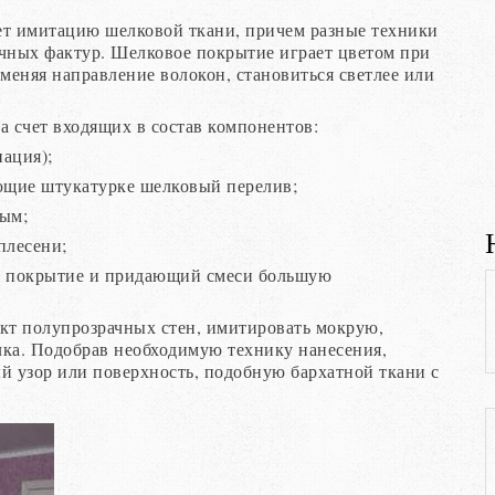
ет имитацию шелковой ткани, причем разные техники
ичных фактур. Шелковое покрытие играет цветом при
 меняя направление волокон, становиться светлее или
а счет входящих в состав компонентов:
ация);
ющие штукатурке шелковый перелив;
ным;
плесени;
е покрытие и придающий смеси большую
кт полупрозрачных стен, имитировать мокрую,
лка. Подобрав необходимую технику нанесения,
й узор или поверхность, подобную бархатной ткани с