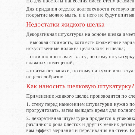
Но для простоты нанесения смеси стену рекомен
Для придания отделке долговечности готовую ш
покрытие можно мыть, и в него не будут впитыв
Недостатки жидкого шелка
Декоративная штукатурка на основе шелка имеет
– высокая стоимость, хотя есть бюджетные вариа
искусственные волокна целлюлозы и шелка;
– отлично впитывает влагу, поэтому штукатурку
влажных помещений;
– впитывает запахи, поэтому на кухне или в ту
нецелесообразно.
Как наносить шелковую штукатурку?
Применение жидкого шелка производится по сл
1. стену перед нанесением штукатурки нужно п
прогрунтовать, затем выждать время для полног
2. декоративная штукатурка продается в упаковк
различного рода блесток и других мелких детал
вам эффект мерцания и переливания на стене. Ес