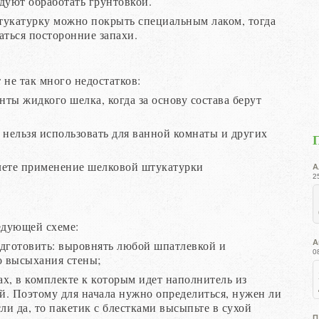
дуют обработать грунтовкой.
тукатурку можно покрыть специальным лаком, тогда
аться посторонние запахи.
 не так много недостатков:
нты жидкого шелка, когда за основу состава берут
 нельзя использовать для ванной комнаты и других
алете применение шелковой штукатурки
А
2
едующей схеме:
одготовить: выровнять любой шпатлевкой и
А
0
о высыхания стены;
ах, в комплекте к которым идет наполнитель из
ей. Поэтому для начала нужно определиться, нужен ли
ли да, то пакетик с блестками высыпьте в сухой
П