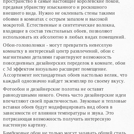
пространство в самые настоящие королевские покои,
предавая убранству изысканного и роскошного
внешнего вида. Нужно не оклеивать стены такими
обоями в комнатах с острым запахом и высокой
мокротой. Естественные и синтетические волокна,
входящие в состав текстильных обоев, позволяют
использовать их абсолютно в любых видах помещений.
Обои-головоломки - могут превратить невеселую
комнатку в интересный центр развлечений, обои с
магнитными деталями гарантируют возможность
повседневных дизайнерских переделок в комнате, обои
с 3d эффектом визуально расширят помещение.
Ассортимент нестандартных обоев настолько велик, что
каждый однозначно найдет экземпляр по своему вкусу.
Фотообои и дизайнерские полотна не оставят
равнодушными никого. Очень часто дизайнерские идеи
впечатляют своей практичностью. Звуковые и тепловые
вставки обоев будут модифицировать вид обоев в
зависимости от влияния температуры и звука. Это
потрясающая возможность получить интересную
настенную картину.
Бамбуковые обои не только могут задавать общий стиль