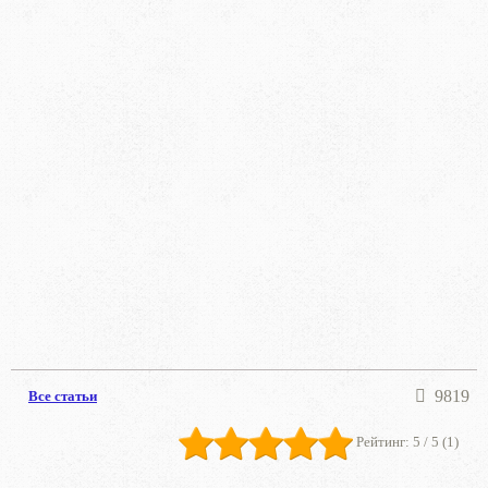
9819
Все статьи
Рейтинг:
5
/ 5 (
1
)