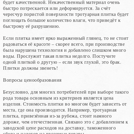
будет качественной. Некачественный материал очень
быстро потрескается или деформируется. За счёт
чересчур пористой поверхности тротуарная плитка будет
поглощать большое количество влаги, что приведёт к
быстрому её разрушению.
Если плитка имеет ярко выраженный глянец, то не стоит
радоваться её красоте – скорее всего, при производстве
была нарушена технология и добавлено слишком много
воды. Прослужит такая плитка недолго. Постучите
одной плиткой о другую – если звук глухой, это брак.
Плитки должны звенеть!
Вопросы ценообразования
Безусловно, для многих потребителей при выборе такого
рода товара основным из критериев является цена
изделия. Стоимость плитки во многом будет зависеть от
места, где она производится. Например, тротуарная
плитка, привезённая из-за рубежа, стоит намного
дороже, чем отечественная. Связано это с добавлением к
заводской цене расходов на доставку, таможенного
сбора и налогов на ввозимые товары.