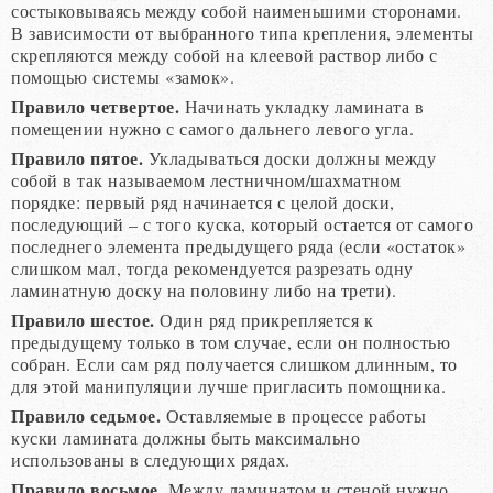
состыковываясь между собой наименьшими сторонами.
В зависимости от выбранного типа крепления, элементы
скрепляются между собой на клеевой раствор либо с
помощью системы «замок».
Правило четвертое.
Начинать укладку ламината в
помещении нужно с самого дальнего левого угла.
Правило пятое.
Укладываться доски должны между
собой в так называемом лестничном/шахматном
порядке: первый ряд начинается с целой доски,
последующий – с того куска, который остается от самого
последнего элемента предыдущего ряда (если «остаток»
слишком мал, тогда рекомендуется разрезать одну
ламинатную доску на половину либо на трети).
Правило шестое.
Один ряд прикрепляется к
предыдущему только в том случае, если он полностью
собран. Если сам ряд получается слишком длинным, то
для этой манипуляции лучше пригласить помощника.
Правило седьмое.
Оставляемые в процессе работы
куски ламината должны быть максимально
использованы в следующих рядах.
Правило восьмое.
Между ламинатом и стеной нужно