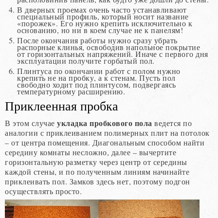
В дверных проемах очень часто устанавливают
специальный профиль, который носит название
«порожек». Его нужно крепить исключительно к
основанию, но ни в коем случае не к панелям!
После окончания работы нужно сразу убрать
распорные клинья, освободив напольное покрытие
от горизонтальных напряжений. Иначе с первого дня
эксплуатации получите горбатый пол.
Плинтуса по окончании работ с полом нужно
крепить не на пробку, а к стенам. Пусть пол
свободно ходит под плинтусом, подвергаясь
температурному расширению.
Приклеенная пробка
укладка пробкового пола
В этом случае
ведется по
аналогии с приклеиванием полимерных плит на потолок
– от центра помещения. Диагональным способом найти
середину комнаты несложно, далее – вычертите
горизонтальную разметку через центр от середины
каждой стены, и по полученным линиям начинайте
приклеивать пол. Замков здесь нет, поэтому подгон
осуществлять просто.