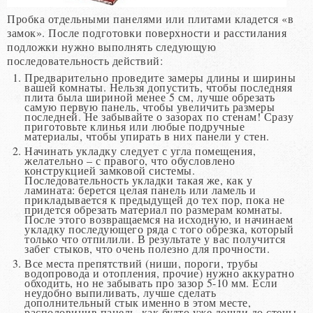
Пробка отдельными панелями или плитами кладется «в
замок». После подготовки поверхности и расстилания
подложки нужно выполнять следующую
последовательность действий:
Предварительно проведите замеры длины и ширины
вашей комнаты. Нельзя допустить, чтобы последняя
плита была шириной менее 5 см, лучше обрезать
самую первую панель, чтобы увеличить размеры
последней. Не забывайте о зазорах по стенам! Сразу
приготовьте клинья или любые подручные
материалы, чтобы упирать в них панели у стен.
Начинать укладку следует с угла помещения,
желательно – с правого, что обусловлено
конструкцией замковой системы.
Последовательность укладки такая же, как у
ламината: берется целая панель или ламель и
прикладывается к предыдущей до тех пор, пока не
придется обрезать материал по размерам комнаты.
После этого возвращаемся на исходную, и начинаем
укладку последующего ряда с того обрезка, который
только что отпилили. В результате у вас получится
забег стыков, что очень полезно для прочности.
Все места препятствий (ниши, пороги, трубы
водопровода и отопления, прочие) нужно аккуратно
обходить, но не забывать про зазор 5-10 мм. Если
неудобно выпиливать, лучше сделать
дополнительный стык именно в этом месте,
располовинив панель, как будто уже дошли до стены.