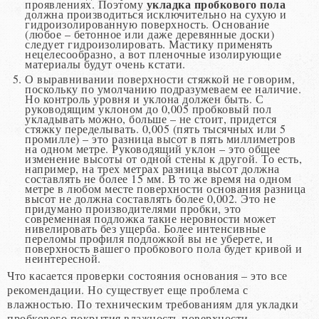
укладка пробкового пола
проявлениях. Поэтому
должна производиться исключительно на сухую и
гидроизолированную поверхность. Основание
(любое – бетонное или даже деревянные доски)
следует гидроизолировать. Мастику применять
нецелесообразно, а вот пленочные изолирующие
материалы будут очень кстати.
О выравнивании поверхности стяжкой не говорим,
поскольку по умолчанию подразумеваем ее наличие.
Но контроль уровня и уклона должен быть. С
руководящим уклоном до 0,005 пробковый пол
укладывать можно, больше – не стоит, придется
стяжку переделывать. 0,005 (пять тысячных или 5
промилле) – это разница высот в пять миллиметров
на одном метре. Руководящий уклон – это общее
изменение высоты от одной стены к другой. То есть,
например, на трех метрах разница высот должна
составлять не более 15 мм. В то же время на одном
метре в любом месте поверхности основания разница
высот не должна составлять более 0,002. Это не
придумано производителями пробки, это
современная подложка такие неровности может
нивелировать без ущерба. Более интенсивные
переломы профиля подложкой вы не уберете, и
поверхность вашего пробкового пола будет кривой и
неинтересной.
Что касается проверки состояния основания – это все
рекомендации. Но существует еще проблема с
влажностью. По техническим требованиям для укладки
пробкового покрытия влажность поверхности