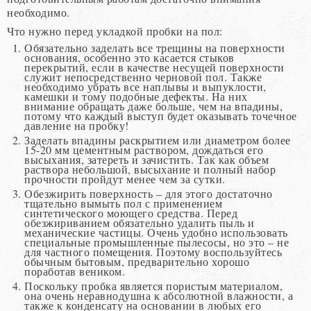
необходимо.
Что нужно перед укладкой пробки на пол:
Обязательно заделать все трещины на поверхности
основания, особенно это касается стыков
перекрытий, если в качестве несущей поверхности
служит непосредственно черновой пол. Также
необходимо убрать все наплывы и выпуклости,
камешки и тому подобные дефекты. На них
внимание обращать даже больше, чем на впадины,
потому что каждый выступ будет оказывать точечное
давление на пробку!
Заделать впадины раскрытием или диаметром более
15-20 мм цементным раствором, дождаться его
высыхания, затереть и зачистить. Так как объем
раствора небольшой, высыхание и полный набор
прочности пройдут менее чем за сутки.
Обезжирить поверхность – для этого достаточно
тщательно вымыть пол с применением
синтетического моющего средства. Перед
обезжириванием обязательно удалить пыль и
механические частицы. Очень удобно использовать
специальные промышленные пылесосы, но это – не
для частного помещения. Поэтому воспользуйтесь
обычным бытовым, предварительно хорошо
поработав веником.
Поскольку пробка является пористым материалом,
она очень неравнодушна к абсолютной влажности, а
также к конденсату на основании в любых его