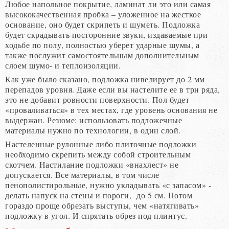
Любое напольное покрытие, ламинат ли это или самая
высококачественная пробка – уложенное на жесткое
основание, оно будет скрипеть и шуметь. Подложка
будет скрадывать посторонние звуки, издаваемые при
ходьбе по полу, полностью уберет ударные шумы, а
также послужит самостоятельным дополнительным
слоем шумо- и теплоизоляции.
Как уже было сказано, подложка нивелирует до 2 мм
перепадов уровня. Даже если вы настелите ее в три ряда,
это не добавит ровности поверхности. Пол будет
«проваливаться» в тех местах, где уровень основания не
выдержан. Резюме: использовать подложечные
материалы нужно по технологии, в один слой.
Настеленные рулонные либо плиточные подложки
необходимо скрепить между собой строительным
скотчем. Настилание подложки «внахлест» не
допускается. Все материалы, в том числе
пенополистирольные, нужно укладывать «с запасом» -
делать напуск на стены и пороги, до 5 см. Потом
гораздо проще обрезать выступы, чем «натягивать»
подложку в угол. И спрятать обрез под плинтус.