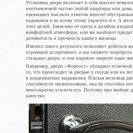
Установка двери включает в себя многие немало
неотъемлемой частью любой квартиры или дома, а
превышает высоких отметок многие обустраиваю
надежным и ко всему этому украсить его. А жел
этих целей. Зависимо от цвета и дизайна входно
комфортной атмосферы, или же наоборот придат
деловитость и прочность вашего жилища.
Именно такого результата позволяют добиться ж
огромный ассортимент, и вы сможете подобрать
стальные двери, и они надежно защитят ваше ж
Например, двери «Форпост» обладают отличной 
то, что происходит за дверью у соседа или на л
и неадекватные выражения. Плохая железная двер
способности звукоизоляции, она не способна по
многократно усилить его. Поэтому при выборе д
качество.