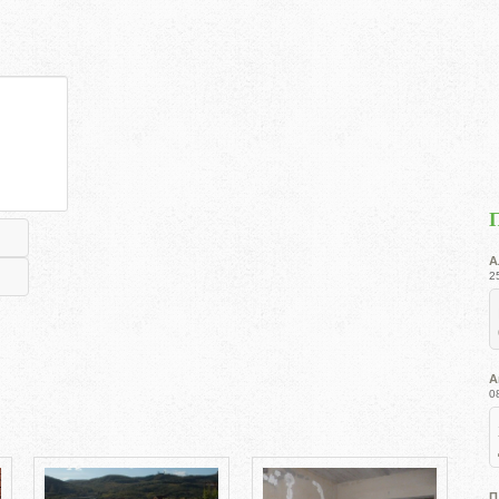
А
2
А
0
П