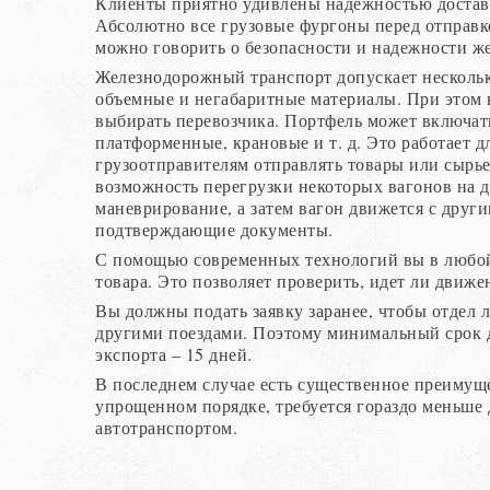
Клиенты приятно удивлены надежностью достав
Абсолютно все грузовые фургоны перед отправко
можно говорить о безопасности и надежности ж
Железнодорожный транспорт допускает нескольк
объемные и негабаритные материалы. При этом 
выбирать перевозчика. Портфель может включат
платформенные, крановые и т. д. Это работает д
грузоотправителям отправлять товары или сырье 
возможность перегрузки некоторых вагонов на д
маневрирование, а затем вагон движется с дру
подтверждающие документы.
С помощью современных технологий вы в любой
товара. Это позволяет проверить, идет ли движен
Вы должны подать заявку заранее, чтобы отдел л
другими поездами. Поэтому минимальный срок д
экспорта – 15 дней.
В последнем случае есть существенное преимущ
упрощенном порядке, требуется гораздо меньше
автотранспортом.