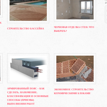
1
Х
ЧЕРНОВАЯ ОТДЕЛКА СТЕН: ЧТО
СТРОИТЕЛЬСТВО БАССЕЙНА
ВЫБРАТЬ?
АРМИРОВАННЫЙ ПОЯС – КАК
ЭКОНОМНОЕ СТРОИТЕЛЬСТВО
СДЕЛАТЬ, НАЗНАЧЕНИЕ,
КЕРАМИЧЕСКИМИ БЛОКАМИ
КЛАССИФИКАЦИЯ И ОСНОВНЫЕ
СПОСОБЫ (ПРИЕМЫ)
ВЫПОЛНЕНИЯ РАБОТ