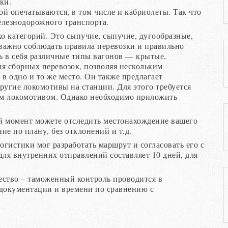
ки.
й опечатываются, в том числе и кабриолеты. Так что
елезнодорожного транспорта.
о категорий. Это сыпучие, сыпучие, дугообразные,
важно соблюдать правила перевозки и правильно
ь в себя различные типы вагонов — крытые,
ля сборных перевозок, позволяя нескольким
в одно и то же место. Он также предлагает
ругие локомотивы на станции. Для этого требуется
гим локомотивом. Однако необходимо приложить
 момент можете отследить местонахождение вашего
ие по плану, без отклонений и т.д.
огистики мог разработать маршрут и согласовать его с
ля внутренних отправлений составляет 10 дней, для
ество – таможенный контроль проводится в
 документации и времени по сравнению с