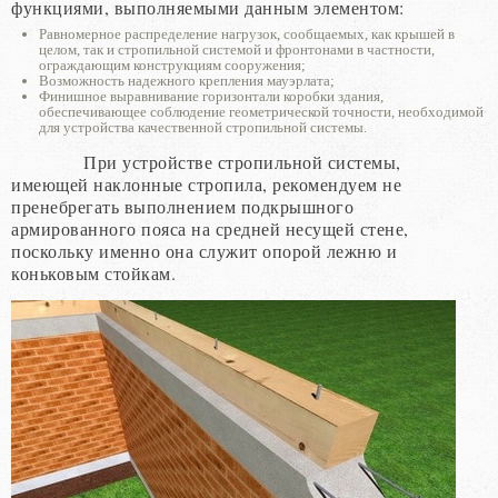
функциями, выполняемыми данным элементом:
Равномерное распределение нагрузок, сообщаемых, как крышей в
целом, так и стропильной системой и фронтонами в частности,
ограждающим конструкциям сооружения;
Возможность надежного крепления мауэрлата;
Финишное выравнивание горизонтали коробки здания,
обеспечивающее соблюдение геометрической точности, необходимой
для устройства качественной стропильной системы.
При устройстве стропильной системы,
имеющей наклонные стропила, рекомендуем не
пренебрегать выполнением подкрышного
армированного пояса на средней несущей стене,
поскольку именно она служит опорой лежню и
коньковым стойкам.