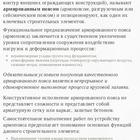
контур внешних ограждающих конструкций), называют
армированным поясом
(
армопоясом
, разгрузочным или
сейсмическим поясом) и позиционируют, как один их
ключевых строительных элементов.
Функциональное предназначение армированного пояса
(армопояса) заключается в существенном увеличении
уровня сопротивления сооружения воздействию
нагрузок и деформационных процессов:
неравномерная усадка грунта под фундаментом;
атмосферные явления (перепады температур окружающего воздуха,
сильные ветры, повышенная влажность).
Обязательным условием получения качественного
армированного пояса является непрерывное и
единовременное выполнение процесса круговой заливки.
Конструктивное исполнение армированного пояса не
представляет сложности и представляет собой
арматурную сетку или каркас, залитые бетоном.
Самостоятельное выполнение работ по устройству
армопояса предполагает понимание основных функций
данного строительного элемента:
Выравнивание уровня кладки посредством равномерного