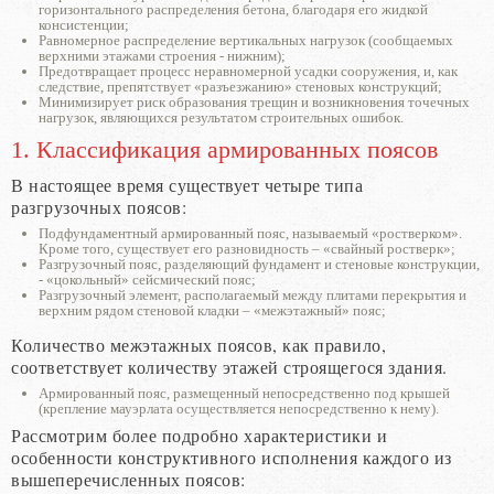
горизонтального распределения бетона, благодаря его жидкой
консистенции;
Равномерное распределение вертикальных нагрузок (сообщаемых
верхними этажами строения - нижним);
Предотвращает процесс неравномерной усадки сооружения, и, как
следствие, препятствует «разъезжанию» стеновых конструкций;
Минимизирует риск образования трещин и возникновения точечных
нагрузок, являющихся результатом строительных ошибок.
1. Классификация армированных поясов
В настоящее время существует четыре типа
разгрузочных поясов:
Подфундаментный армированный пояс, называемый «ростверком».
Кроме того, существует его разновидность – «свайный ростверк»;
Разгрузочный пояс, разделяющий фундамент и стеновые конструкции,
- «цокольный» сейсмический пояс;
Разгрузочный элемент, располагаемый между плитами перекрытия и
верхним рядом стеновой кладки – «межэтажный» пояс;
Количество межэтажных поясов, как правило,
соответствует количеству этажей строящегося здания.
Армированный пояс, размещенный непосредственно под крышей
(крепление мауэрлата осуществляется непосредственно к нему).
Рассмотрим более подробно характеристики и
особенности конструктивного исполнения каждого из
вышеперечисленных поясов: