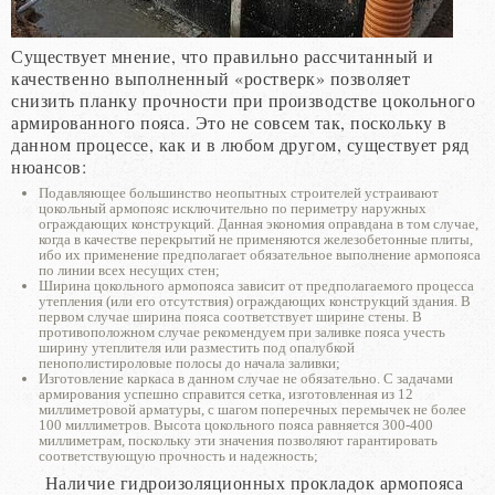
Существует мнение, что правильно рассчитанный и
качественно выполненный «ростверк» позволяет
снизить планку прочности при производстве цокольного
армированного пояса. Это не совсем так, поскольку в
данном процессе, как и в любом другом, существует ряд
нюансов:
Подавляющее большинство неопытных строителей устраивают
цокольный армопояс исключительно по периметру наружных
ограждающих конструкций. Данная экономия оправдана в том случае,
когда в качестве перекрытий не применяются железобетонные плиты,
ибо их применение предполагает обязательное выполнение армопояса
по линии всех несущих стен;
Ширина цокольного армопояса зависит от предполагаемого процесса
утепления (или его отсутствия) ограждающих конструкций здания. В
первом случае ширина пояса соответствует ширине стены. В
противоположном случае рекомендуем при заливке пояса учесть
ширину утеплителя или разместить под опалубкой
пенополистироловые полосы до начала заливки;
Изготовление каркаса в данном случае не обязательно. С задачами
армирования успешно справится сетка, изготовленная из 12
миллиметровой арматуры, с шагом поперечных перемычек не более
100 миллиметров. Высота цокольного пояса равняется 300-400
миллиметрам, поскольку эти значения позволяют гарантировать
соответствующую прочность и надежность;
Наличие гидроизоляционных прокладок армопояса