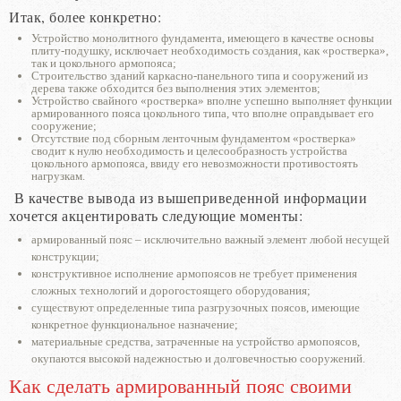
Итак, более конкретно:
Устройство монолитного фундамента, имеющего в качестве основы
плиту-подушку, исключает необходимость создания, как «ростверка»,
так и цокольного армопояса;
Строительство зданий каркасно-панельного типа и сооружений из
дерева также обходится без выполнения этих элементов;
Устройство свайного «ростверка» вполне успешно выполняет функции
армированного пояса цокольного типа, что вполне оправдывает его
сооружение;
Отсутствие под сборным ленточным фундаментом «ростверка»
сводит к нулю необходимость и целесообразность устройства
цокольного армопояса, ввиду его невозможности противостоять
нагрузкам.
В качестве вывода из вышеприведенной информации
хочется акцентировать следующие моменты:
армированный пояс – исключительно важный элемент любой несущей
конструкции;
конструктивное исполнение армопоясов не требует применения
сложных технологий и дорогостоящего оборудования;
существуют определенные типа разгрузочных поясов, имеющие
конкретное функциональное назначение;
материальные средства, затраченные на устройство армопоясов,
окупаются высокой надежностью и долговечностью сооружений.
Как сделать армированный пояс своими