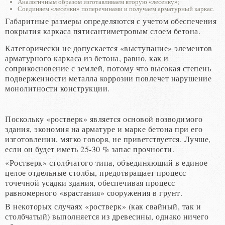
Аналогичным образом изготавливаем вторую «лесенку»;
Соединяем «лесенки» поперечинами и получаем арматурный каркас.
Габаритные размеры определяются с учетом обеспечения
покрытия каркаса пятисантиметровым слоем бетона.
Категорически не допускается «выступание» элементов
арматурного каркаса из бетона, равно, как и
соприкосновение с землей, потому что высокая степень
подверженности металла коррозии повлечет нарушение
монолитности конструкции.
Поскольку «ростверк» является основой возводимого
здания, экономия на арматуре и марке бетона при его
изготовлении, мягко говоря, не приветствуется. Лучше,
если он будет иметь 25-30 % запас прочности.
«Ростверк» столбчатого типа, объединяющий в единое
целое отдельные столбы, предотвращает процесс
точечной усадки здания, обеспечивая процесс
равномерного «врастания» сооружения в грунт.
В некоторых случаях «ростверк» (как свайный, так и
столбчатый) выполняется из древесины, однако ничего