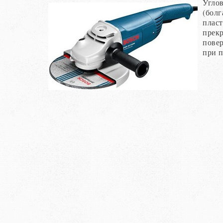
Угло
(болг
пласт
прекр
повер
при п