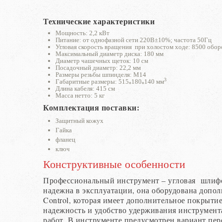
Технические характеристики
Мощность: 2,2 кВт
Питание: от однофазной сети 220В±10%; частота 50Гц
Угловая скорость вращения при холостом ходе: 8500 обо
Максимальный диаметр диска: 180 мм
Диаметр чашечных щеток: 10 см
Посадочный диаметр: 22,2 мм
Размеры резьбы шпинделя: М14
3
Габаритные размеры: 515
180
140 мм
*
*
Длина кабеля: 415 см
Масса нетто: 5 кг
Комплектация поставки:
Защитный кожух
Гайка
фланец
ключ
Конструктивные особенности
Профессиональный инструмент – угловая шлифо
надежна в эксплуатации, она оборудована допол
Control, которая имеет дополнительное покрыти
надежность и удобство удерживания инструмент
работ. В инструменте предусмотрен вариант пере