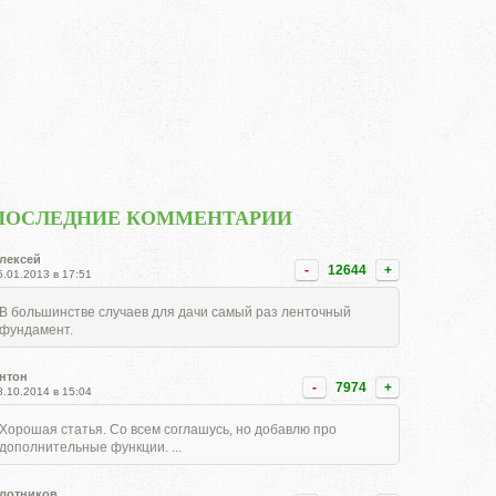
ПОСЛЕДНИЕ КОММЕНТАРИИ
лексей
-
12644
+
5.01.2013 в 17:51
В большинстве случаев для дачи самый раз ленточный
фундамент.
нтон
-
7974
+
8.10.2014 в 15:04
Хорошая статья. Со всем соглашусь, но добавлю про
дополнительные функции. ...
лотников