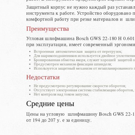
Защитный корпус не нужно каждый раз устанавли
инструмента к работе. Устройство оборудовано 
комфортной работу при резке материалов и шли
Преимущества
Угловая шлифмашина Bosch GWS 22-180 H 0.601.
при эксплуатации, имеет современный эргоном
Встроенная автоматическая защита от перегрузок;
Для шарикоподшипников используется двойное уплотнени
Бронированная обмотка якоря, служит хорошей защитой от
Предусмотрен механизм фиксации шпинделя;
Используется защитный механизм от незапланированного п
Недостатки
Не предусмотрено регулирование скорости оборотов;
Отсутствует электронная система стабилизации оборотов, 
Нет контроля над током запуска;
Средние цены
Цены на угловую шлифмашину Bosch GWS 22-180 
от 194 до 207 у. е за единицу.