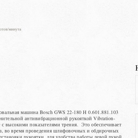
ротов/минута
вальная машина Bosch GWS 22-180 H 0.601.881.103
нительной антивибрационной рукояткой Vibration-
е с высокими показателями трения. Это обеспечивает
а, во время проведения шлифовочных и обдирочных
становки рукоятки, для удобства работы левой рукой.