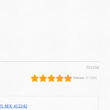
11154
Рейтинг:
5
/ 5 (
1
)
Y
25 MX 412242