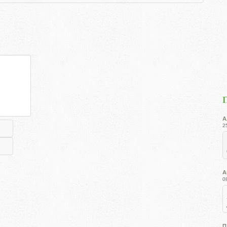
А
2
А
0
П