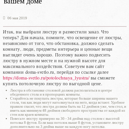
вашем доме
06 мая 2019
Итак, вы выбрали люстру и разместили заказ. Что
теперь? Для начала, помните, что освещение от люстры,
независимо от того, что обстановка, должно сделать
комнату, люди, предметы интерьера и ценные вещи
выглядят очень хорошо. Поэтому важно подвесить
люстру в нужном месте и на нужной высоте для
максимального воздействия. Советуем вам сайт
компании doma-svetlo.ru, перейдя по ссылке далее
https://doma-svetlo.ru/potolochnaya_lyustra/
вы сможете
купить потолочную люстру по выгодной цене.
Люстра в обстановке столовой должна располагаться в центре
обеденного стола и в пропорциях комнаты.
Старайтесь не покупать люстры, которые больше ширины вашего
стола, так как люди могут натолкнуться на него, когда встают. Удобное
правило гласит, что люстра должна быть на 12 дюймов уже, чем стол, и
иметь как минимум 48 дюймов свободного пространства от каждой из
стен или краев комнаты.
Повесьте люстру примерно на 30 - 34 дюйма над столом с высотой
потолка 8 футов. Если ваш потолок выше 8 футов, установите люстру
дополнительно на 3 дюйма выше на каждую ногу потолка.