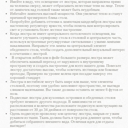
Имейте в виду, что освещение от люстры, которая направлена ​​прямо
на человека сверху, может отбрасывать нелестные тени на лице. Тепло
от лампочек над головой также может быть неудобным.
Избегайте лампочек высокой мощности. Они увеличат тепло и станут
причиной чрезмерного блика стола.
Попробуйте добавить оттенки к лампочкам канделябров люстры или
настенному регулятору яркости, чтобы помочь вам контролировать
свет и установить более лестное настроение.
Когда люстра не имеет центрального потолочного освещения, вы
можете улучшить сервировку стола в столовой и центральную часть,
используя встроенные регулируемые светильники с узкими лампами
накаливания. Направьте эти лампы на центральный элемент
обеденного стола, чтобы создать дополнительный визуальный интерес
в сочетании с люстрой.
В открытом лобби или в фойе большего размера люстра может
обеспечить важный переход от наружного к внутреннему
пространству и создать настроение для всего вашего дома. Повесьте
люстру достаточно высоко, чтобы осветить лестницы или боковые
проходы; Примерно на уровне колена при посадке наверху это
хороший стандарт.
Люстры в вестибюле могут быть шире или выше, чем элементы
столовой, поэтому они удобно заполняют пространство, не выглядя
слишком маленькими. Вы также должны оставить не менее 6 футов от
пола.
Подвесные люстры для кухонных островков и обеденных столов
требуют немного другого подхода. В зависимости от их
расположения и количества расположите подвесную конструкцию на
расстоянии от 30 до 34 дюймов от поверхности стола.
Одень подвесную проволоку или цепочку люстры, накрыв ее узким
рукавом из ткани. Ткань должна быть в три раза длиннее цепи, чтобы
добиться собранного внешнего вида. Отличная идея для отдыха
выглядит!