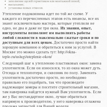
заполнение щелей герметиком или монтажной пеной;
высыхание;
установка новых откосов.
Утепление подоконника идет по той же схеме. У
каждого из перечисленных этапов есть нюансы, все их
знают исключительно мастера, которые утеплили не
Их знания, опыт,
одно, не два и даже не три окна.
инструменты позволяют им выполнять работы
любой сложности в максимально сжатые сроки и по
доступным для всех ценам.
Достаточно просто найти
хорошую компанию и обратиться к ним за услугой. В
Москве это можно сделать тут: http://okna-
teplo.ru/uslugi/uteplenie-okon/
Следующий шаг к утеплению пластиковых окон: замена
уплотнителя. Если он износился, то из окна может дуть.
Отсюда и теплопотери, и сквозняк по полу. Заменить
уплотнитель достаточно просто, но необходимо
правильно его подобрать, так что произведите
надлежащие замеры и посетите строительный магазин,
там наверняка найдется нужный Вам уплотнитель. Если
же у Вас нестандартное окно, лучше обратиться
напрямую к производителю, у него наверняка отлажена
продажа запчастей для Вашей модели.