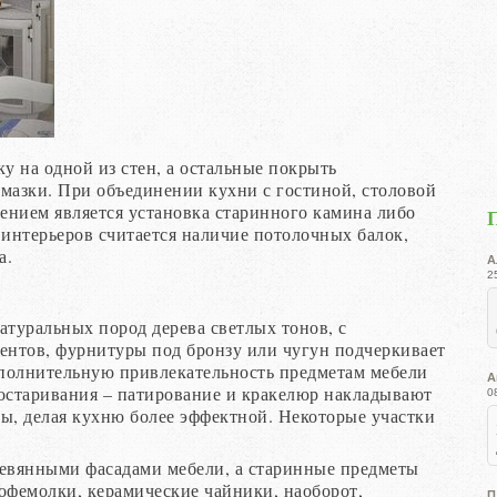
у на одной из стен, а остальные покрыть
мазки. При объединении кухни с гостиной, столовой
нием является установка старинного камина либо
интерьеров считается наличие потолочных балок,
а.
А
2
натуральных пород дерева светлых тонов, с
ментов, фурнитуры под бронзу или чугун подчеркивает
полнительную привлекательность предметам мебели
А
состаривания – патирование и кракелюр накладывают
0
ы, делая кухню более эффектной. Некоторые участки
евянными фасадами мебели, а старинные предметы
офемолки, керамические чайники, наоборот,
П