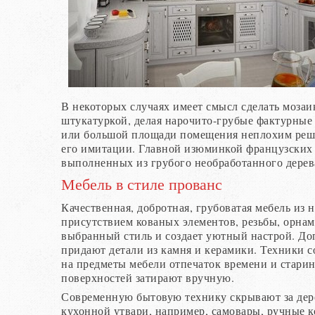
В некоторых случаях имеет смысл сделать мозаик
штукатуркой, делая нарочито-грубые фактурные 
или большой площади помещения неплохим реше
его имитации. Главной изюминкой французских 
выполненных из грубого необработанного дерев
Мебель в стиле прованс
Качественная, добротная, грубоватая мебель из 
присутствием кованых элементов, резьбы, орна
выбранный стиль и создает уютный настрой. До
придают детали из камня и керамики. Техники 
на предметы мебели отпечаток времени и старин
поверхностей затирают вручную.
Современную бытовую технику скрывают за дер
кухонной утвари, например, самовары, ручные к