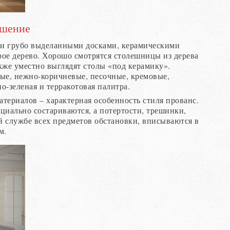
ешение
ми грубо выделанными досками, керамическими
ое дерево. Хорошо смотрятся столешницы из дерева
кже уместно выглядят столы «под керамику».
вые, нежно-коричневые, песочные, кремовые,
о-зеленая и терракотовая палитра.
териалов – характерная особенность стиля прованс.
циально состариваются, а потертости, трешинки,
й службе всех предметов обстановки, вписываются в
м.