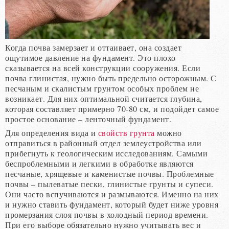
Когда почва замерзает и оттаивает, она создает
ощутимое давление на фундамент. Это плохо
сказывается на всей конструкции сооружения. Если
почва глинистая, нужно быть предельно осторожным. С
песчаным и скалистым грунтом особых проблем не
возникает. Для них оптимальной считается глубина,
которая составляет примерно 70-80 см, и подойдет самое
простое основание – ленточный фундамент.
Для определения вида и
свойств грунта
можно
отправиться в районный отдел землеустройства или
прибегнуть к геологическим исследованиям. Самыми
беспроблемными и легкими в обработке являются
песчаные, хрящевые и каменистые почвы. Проблемные
почвы – пылеватые пески, глинистые грунты и супеси.
Они часто вспучиваются и размываются. Именно на них
и нужно ставить фундамент, который будет ниже уровня
промерзания слоя почвы в холодный период времени.
При его выборе обязательно нужно учитывать вес и