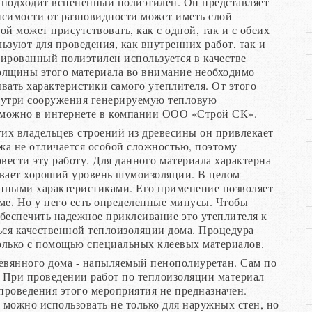
 подходит вспененный полиэтилен. Он представляет
исимости от разновидности может иметь слой
й может присутствовать, как с одной, так и с обеих
ьзуют для проведения, как внутренних работ, так и
гированный полиэтилен используется в качестве
олщины этого материала во внимание необходимо
вать характеристики самого утеплителя. От этого
внутри сооружения генерируемую тепловую
можно в интернете в компании ООО «Строй СК».
их владельцев строений из древесины он привлекает
ажа не отличается особой сложностью, поэтому
ести эту работу. Для данного материала характерна
ивает хороший уровень шумоизоляции. В целом
нными характеристиками. Его применение позволяет
ме. Но у него есть определенные минусы. Чтобы
беспечить надежное приклеивание это утеплителя к
ься качественной теплоизоляции дома. Процедура
олько с помощью специальных клеевых материалов.
ревянного дома - напыляемый пенополиуретан. Сам по
 При проведении работ по теплоизоляции материал
 проведения этого мероприятия не предназначен.
о можно использовать не только для наружных стен, но