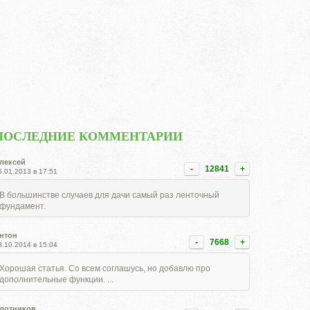
ПОСЛЕДНИЕ КОММЕНТАРИИ
лексей
-
12841
+
5.01.2013 в 17:51
В большинстве случаев для дачи самый раз ленточный
фундамент.
нтон
-
7668
+
8.10.2014 в 15:04
Хорошая статья. Со всем соглашусь, но добавлю про
дополнительные функции. ...
лотников