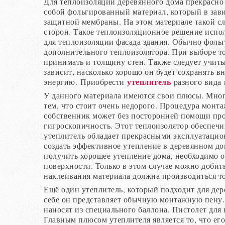
Для теплоизоляции деревянного дома прекрасно
собой фольгированный материал, который в зав
защитной мембраны. На этом материале такой сло
сторон. Такое теплоизоляционное решение испол
для теплоизоляции фасада здания. Обычно фоль
дополнительного теплоизолятора. При выборе т
принимать и толщину стен. Также следует учиты
зависит, насколько хорошо он будет сохранять 
утеплитель
энергию. Приобрести
разного вида
У данного материала имеются свои плюсы. Мног
тем, что стоит очень недорого. Процедура монт
собственник может без посторонней помощи пров
гигроскопичность. Этот теплоизолятор обеспеч
утеплитель обладает прекрасными эксплуатацио
создать эффективное утепление в деревянном до
получить хорошее утепление дома, необходимо о
поверхности. Только в этом случае можно добит
наклеивания материала должна производиться т
Ещё один утеплитель, который подходит для де
себе он представляет обычную монтажную пену.
наносят из специального баллона. Пистолет для
Главным плюсом утеплителя является то, что ег