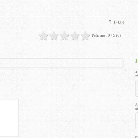
6023
Рейтинг:
0
/ 5 (
0
)
А
2
А
0
П