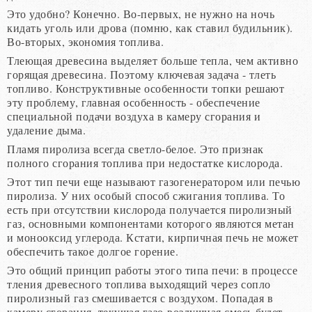
Это удобно? Конечно. Во-первых, не нужно на ночь
кидать уголь или дрова (помню, как ставил будильник).
Во-вторых, экономия топлива.
Тлеющая древесина выделяет больше тепла, чем активно
горящая древесина. Поэтому ключевая задача - тлеть
топливо. Конструктивные особенности топки решают
эту проблему, главная особенность - обеспечение
специальной подачи воздуха в камеру сгорания и
удаление дыма.
Пламя пиролиза всегда светло-белое. Это признак
полного сгорания топлива при недостатке кислорода.
Этот тип печи еще называют газогенератором или печью
пиролиза. У них особый способ сжигания топлива. То
есть при отсутствии кислорода получается пиролизный
газ, основными компонентами которого являются метан
и монооксид углерода. Кстати, кирпичная печь не может
обеспечить такое долгое горение.
Это общий принцип работы этого типа печи: в процессе
тления древесного топлива выходящий через сопло
пиролизный газ смешивается с воздухом. Попадая в
камеру сгорания, текущая газо-воздушная смесь будет