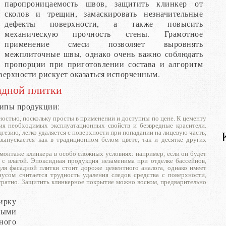
паропроницаемость швов, защитить клинкер от
сколов и трещин, замаскировать незначительные
дефекты поверхности, а также повысить
механическую прочность стены. Грамотное
применение смеси позволяет выровнять
межплиточные швы, однако очень важно соблюдать
пропорции при приготовлении состава и алгоритм
верхности рискует оказаться испорченным.
адной плитки
типы продукции:
остью, поскольку просты в применении и доступны по цене. К цементу
ия необходимых эксплуатационных свойств и безвредные красители.
гезию, легко удаляется с поверхности при попадании на лицевую часть,
выпускается как в традиционном белом цвете, так и десятке других
монтаже клинкера в особо сложных условиях: например, если он будет
 с влагой. Эпоксидная продукция незаменима при отделке бассейнов,
для фасадной плитки стоит дороже цементного аналога, однако имеет
сом считается трудность удаления следов средства с поверхности,
уратно. Защитить клинкерное покрытие можно воском, предварительно
ирку
ыми
ного