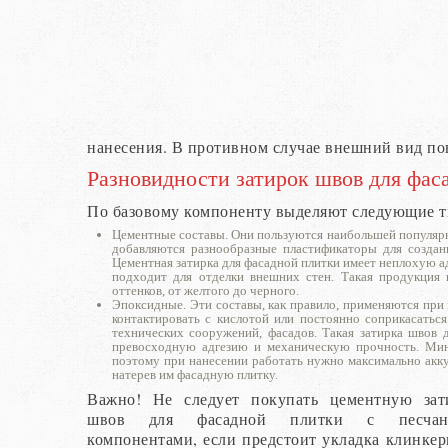
нанесения. В противном случае внешний вид по
Разновидности затирок швов для фас
По базовому компоненту выделяют следующие 
Цементные составы. Они пользуются наибольшей популярн
добавляются разнообразные пластификаторы для создан
Цементная затирка для фасадной плитки имеет неплохую ад
подходит для отделки внешних стен. Такая продукция 
оттенков, от желтого до черного.
Эпоксидные. Эти составы, как правило, применяются при 
контактировать с кислотой или постоянно соприкасаться
технических сооружений, фасадов. Такая затирка швов 
превосходную адгезию и механическую прочность. Мину
поэтому при нанесении работать нужно максимально акк
натерев им фасадную плитку.
Важно! Не следует покупать цементную зат
швов для фасадной плитки с песчан
компонентами, если предстоит укладка клинкер