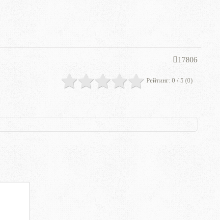
17806
Рейтинг:
0
/ 5 (
0
)