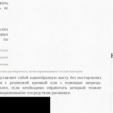
вить
ь ее
ухих
орых
я по
ратуры
орции
чения
стью раствориться, затем перемешивают состав повторно.
дставляет собой кашеобразную массу без посторонних
лем с резиновой кромкой или с помощью шприца-
ален, если необходимо обработать затиркой тонкие
т выравнивание посредством расшивки.