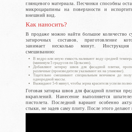
глянцевого материала. Песчинки способны оста
микроцарапины на поверхности и испортит
внешний вид.
Как наносить?
В продаже можно найти большое количество с
затирочных составов, приготовление кот
занимает несколько минут. Инструкци
смешиванию:
В ведро или иную емкость наливают воду средней темпе
(минимум 5 градусов по Цельсию).
Добавляют затирку швов для фасадной плитки, проп
различные (производители указывают их на упаковке).
Тщательно смешивают специальным венчиком до полу
однородной массы.
Выжидают 5-6 минут, чтобы зерна красителя успели полно
Готовая затирка швов для фасадной плитки пре
вкраплений. Нанесение выполняется шпате
пистолета. Последний вариант особенно акту
стыки, не задев саму плиту. После этого делаю