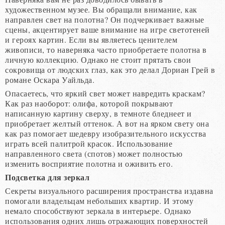
художественном музее. Вы обращали внимание, как
направлен свет на полотна? Он подчеркивает важные
сцены, акцентирует ваше внимание на игре светотеней
и героях картин. Если вы являетесь ценителем
живописи, то наверняка часто приобретаете полотна в
личную коллекцию. Однако не стоит прятать свои
сокровища от людских глаз, как это делал Дориан Грей в
романе Оскара Уайльда.
Опасаетесь, что яркий свет может навредить краскам?
Как раз наоборот: олифа, которой покрывают
написанную картину сверху, в темноте бледнеет и
приобретает желтый оттенок. А вот на ярком свету она
как раз помогает шедевру изобразительного искусства
играть всей палитрой красок. Использование
направленного света (спотов) может полностью
изменить восприятие полотна и оживить его.
Подсветка для зеркал
Секреты визуального расширения пространства издавна
помогали владельцам небольших квартир. И этому
немало способствуют зеркала в интерьере. Однако
использования одних лишь отражающих поверхностей