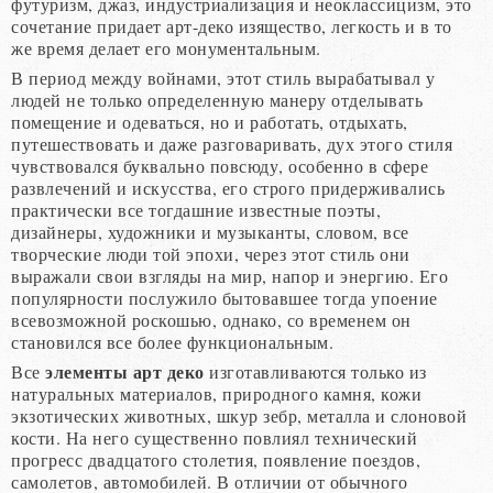
футуризм, джаз, индустриализация и неоклассицизм, это
сочетание придает арт-деко изящество, легкость и в то
же время делает его монументальным.
В период между войнами, этот стиль вырабатывал у
людей не только определенную манеру отделывать
помещение и одеваться, но и работать, отдыхать,
путешествовать и даже разговаривать, дух этого стиля
чувствовался буквально повсюду, особенно в сфере
развлечений и искусства, его строго придерживались
практически все тогдашние известные поэты,
дизайнеры, художники и музыканты, словом, все
творческие люди той эпохи, через этот стиль они
выражали свои взгляды на мир, напор и энергию. Его
популярности послужило бытовавшее тогда упоение
всевозможной роскошью, однако, со временем он
становился все более функциональным.
элементы арт деко
Все
изготавливаются только из
натуральных материалов, природного камня, кожи
экзотических животных, шкур зебр, металла и слоновой
кости. На него существенно повлиял технический
прогресс двадцатого столетия, появление поездов,
самолетов, автомобилей. В отличии от обычного