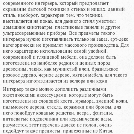
современного интерьера, который предполагает
скрывание бытовой техники в стенах и нишах, данный
стиль, наоборот, характерен тем, что техника
выставляется на показ, для данного стиля уместны:
домашние кинотеатры, пластиковые панели и другие
ультрасовременные приборы. Все предметы такого
интерьера нужно изготавливать только на заказ, арт-деко
категорически не приемлет массового производства. Для
него характерно использование самой удобной,
современной и глянцевой мебели, она должна быть
изготовлена из наиболее редких и ценных пород
древесины, таких, как мучнистый клен, бразильское
розовое дерево, черное дерево, мягкая мебель для такого
интерьера изготавливается из велюра или кожи.
Интерьер также можно дополнить различными
экзотическими аксессуарами, которые могут быть
изготовлены из слоновой кости, мрамора, змеиной кожи,
пальмового дерева, стекла, керамики или бронзы, для
него подойдут кованые решетки, веера , фонтаны,
витиеватые подсвечники или керамические вазы,
разумеется, этот перечень далеко не полон, очень
подойдут также предметы, привезенные из Китая,