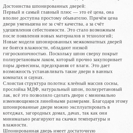
Достоинства шпонированных дверей:
Первый и самый главный плюс — это её цена, она
вполне доступна простому обывателю. Причём цена
двери уменьшена не за счёт качества, а за счёт
удешевления себестоимости. Это стало возможным
после появления новых материалов и технологий;
Новые модели шпонированных межкомнатных дверей
не боятся влажности, обладают низкой
гигроскопичностью. Поскольку шпон сверху покрыт
полиуретановым лаком, который прочно закупоривает
поры древесины, предохраняя от влаги. Это дает
возможность устанавливать такие двери в ванных
комнатах и саунах.
Слоистая структура полотна: клеёный массив сосны,
прослойка МДФ, натуральный шпон, полиуретановый
лак, всё это позволило сделать двери с минимально
изменяющимися линейными размерами. Благодаря этому
шпонированные двери можно эксплуатировать в
котеджах, загородных домах, дачах, так как они
минимально реагируют на скачки температуры и
влажности.
Шпонированная дверь имеет достаточную