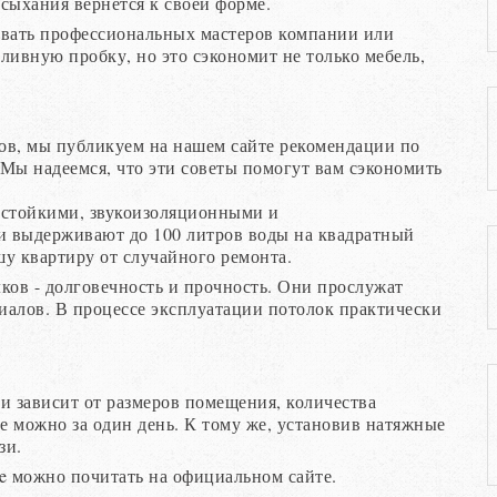
ысыхания вернется к своей форме.
звать профессиональных мастеров компании или
ливную пробку, но это сэкономит не только мебель,
ов, мы публикуем на нашем сайте рекомендации по
 Мы надеемся, что эти советы помогут вам сэкономить
стойкими, звукоизоляционными и
и выдерживают до 100 литров воды на квадратный
шу квартиру от случайного ремонта.
ов - долговечность и прочность. Они прослужат
иалов. В процессе эксплуатации потолок практически
ки зависит от размеров помещения, количества
те можно за один день. К тому же, установив натяжные
зи.
e можно почитать на официальном сайте.