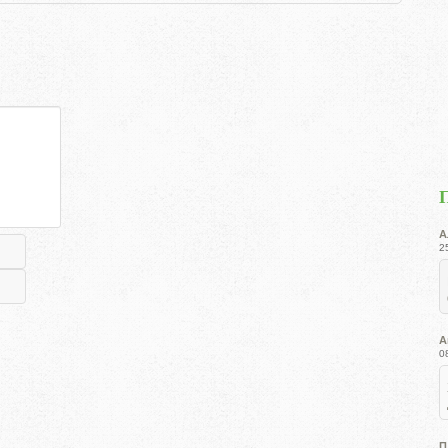
А
2
А
0
П