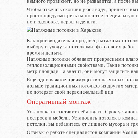
немного провиснет, но не развалится, а после в
Чтобы откачать скопившуюся воду, придется вы
просто предусмотреть на полотне специальную с
но и здоровье, нервы и деньги.
Как производитель и продавец натяжных потолк
выбору и уходу за потолками, фото своих работ.
время и деньги.
Натяжные потолки обладают прекрасными влаго
теплоизоляционными свойствами. Такие потолк
метр площади - а значит, они могут защитить ва
Еще одно важное преимущество натяжных потолк
дольше традиционных потолков из других матер
не потеряет свой первоначальный вид.
Оперативный монтаж
Установка не заставит себя ждать. Срок установ
построек и мебели. Установить потолок в комна
потолки, вы избавитесь от лишнего мусора и гря
Отзывы о работе специалистов компании Veerlin