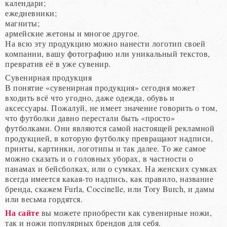
календари;
ежедневники;
магниты;
армейские жетоны и многое другое.
На всю эту продукцию можно нанести логотип своей
компании, вашу фотографию или уникальный текстов,
превратив её в уже сувенир.
Сувенирная продукция
В понятие «сувенирная продукция» сегодня может
входить всё что угодно, даже одежда, обувь и
аксессуары. Пожалуй, не имеет значение говорить о том,
что футболки давно перестали быть «просто»
футболками. Они являются самой настоящей рекламной
продукцией, в которую футболку превращают надписи,
принты, картинки, логотипы и так далее. То же самое
можно сказать и о головных уборах, в частности о
панамах и бейсболках, или о сумках. На женских сумках
всегда имеется какая-то надпись, как правило, название
бренда, скажем Furla, Coccinelle, или Tory Burch, и дамы
или весьма гордятся.
На сайте
вы можете приобрести как сувенирные ножи,
так и ножи популярных брендов для себя.