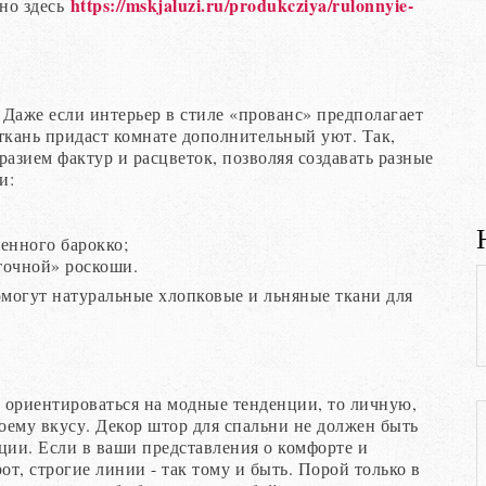
https://mskjaluzi.ru/produkcziya/rulonnyie-
но здесь
 Даже если интерьер в стиле «прованс» предполагает
ткань придаст комнате дополнительный уют. Так,
азием фактур и расцветок, позволяя создавать разные
и:
енного барокко;
сточной» роскоши.
омогут натуральные хлопковые и льняные ткани для
 ориентироваться на модные тенденции, то личную,
оему вкусу. Декор штор для спальни не должен быть
ии. Если в ваши представления о комфорте и
т, строгие линии - так тому и быть. Порой только в