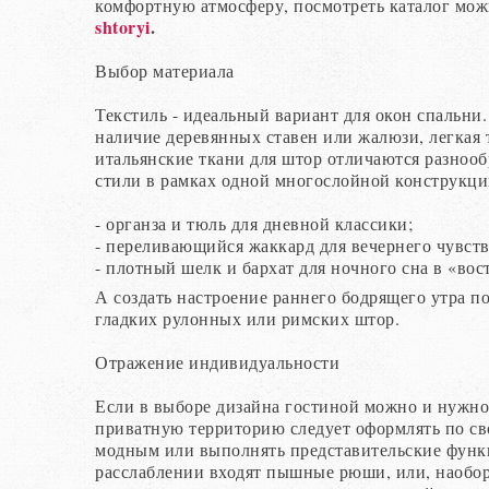
комфортную атмосферу, посмотреть каталог мож
shtoryi
.
Выбор материала
Текстиль - идеальный вариант для окон спальни.
наличие деревянных ставен или жалюзи, легкая 
итальянские ткани для штор отличаются разнообр
стили в рамках одной многослойной конструкци
- органза и тюль для дневной классики;
- переливающийся жаккард для вечернего чувств
- плотный шелк и бархат для ночного сна в «во
А создать настроение раннего бодрящего утра п
гладких рулонных или римских штор.
Отражение индивидуальности
Если в выборе дизайна гостиной можно и нужно
приватную территорию следует оформлять по св
модным или выполнять представительские функц
расслаблении входят пышные рюши, или, наоборо