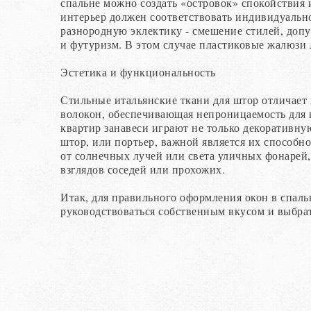
спальне можно создать «островок» спокойствия и
интерьер должен соответствовать индивидуальн
разнородную эклектику - смешение стилей, допу
и футуризм. В этом случае пластиковые жалюзи л
Эстетика и функциональность
Стильные итальянские ткани для штор отличает н
волокон, обеспечивающая непроницаемость для 
квартир занавеси играют не только декоративну
штор, или портьер, важной является их способно
от солнечных лучей или света уличных фонарей
взглядов соседей или прохожих.
Итак, для правильного оформления окон в спаль
руководствоваться собственным вкусом и выбра