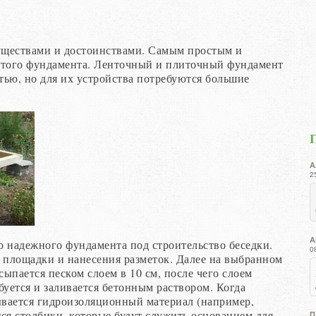
уществами и достоинствами. Самым простым и
атого фундамента. Ленточный и плиточный фундамент
тью, но для их устройства потребуются большие
А
2
А
о надежного фундамента под строительство беседки.
0
 площадки и нанесения разметок. Далее на выбранном
сыпается песком слоем в 10 см, после чего слоем
буется и заливается бетонным раствором. Когда
ывается гидроизоляционный материал (например,
ся столбики, которые будут служить основанием для
П