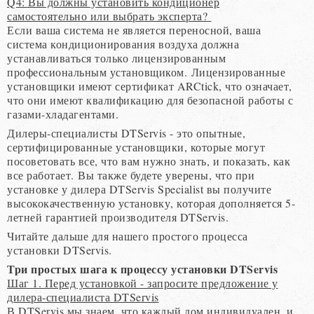
Q4: Вы должны установить кондиционер
самостоятельно или выбрать эксперта?
Если ваша система не является переносной, ваша
система кондиционирования воздуха должна
устанавливаться только лицензированным
профессиональным установщиком. Лицензированные
установщики имеют сертификат ARCtick, что означает,
что они имеют квалификацию для безопасной работы с
газами-хладагентами.
Дилеры-специалисты DTServis - это опытные,
сертифицированные установщики, которые могут
посоветовать все, что вам нужно знать, и показать, как
все работает. Вы также будете уверены, что при
установке у дилера DTServis Specialist вы получите
высококачественную установку, которая дополняется 5-
летней гарантией производителя DTServis.
Читайте дальше для нашего простого процесса
установки DTServis.
Три простых шага к процессу установки DTServis
Шаг 1. Перед установкой - запросите предложение у
дилера-специалиста DTServis
В DTServis мы знаем, что каждый дом индивидуален, и