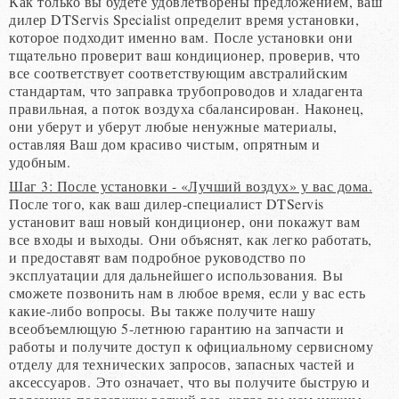
Как только вы будете удовлетворены предложением, ваш
дилер DTServis Specialist определит время установки,
которое подходит именно вам. После установки они
тщательно проверит ваш кондиционер, проверив, что
все соответствует соответствующим австралийским
стандартам, что заправка трубопроводов и хладагента
правильная, а поток воздуха сбалансирован. Наконец,
они уберут и уберут любые ненужные материалы,
оставляя Ваш дом красиво чистым, опрятным и
удобным.
Шаг 3: После установки - «Лучший воздух» у вас дома.
После того, как ваш дилер-специалист DTServis
установит ваш новый кондиционер, они покажут вам
все входы и выходы. Они объяснят, как легко работать,
и предоставят вам подробное руководство по
эксплуатации для дальнейшего использования. Вы
сможете позвонить нам в любое время, если у вас есть
какие-либо вопросы. Вы также получите нашу
всеобъемлющую 5-летнюю гарантию на запчасти и
работы и получите доступ к официальному сервисному
отделу для технических запросов, запасных частей и
аксессуаров. Это означает, что вы получите быструю и