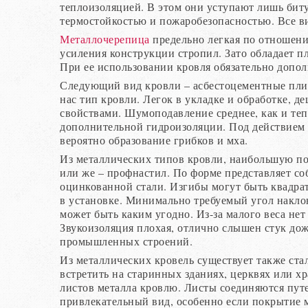
теплоизоляцией. В этом они уступают лишь би
термостойкостью и пожаробезопасностью. Все в
Металлочерепица
предельно легкая по отношени
усиления конструкции стропил. Зато обладает п
При ее использовании кровля обязательно допол
Следующий вид кровли – асбестоцементные пли
нас тип кровли. Легок в укладке и обработке,
свойствами. Шумоподавление среднее, как и те
дополнительной гидроизоляции. Под действием в
вероятно образование грибков и мха.
Из металлических типов кровли, наибольшую п
или же – профнастил. По форме представляет 
оцинкованной стали. Изгибы могут быть квадрат
в установке. Минимально требуемый угол наклон
может быть каким угодно. Из-за малого веса не
Звукоизоляция плохая, отлично слышен стук дож
промышленных строений.
Из металлических кровель существует также ста
встретить на старинных зданиях, церквях или х
листов металла кровлю. Листы соединяются пут
привлекательный вид, особенно если покрытие 