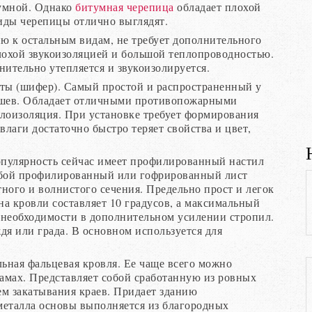
тумной. Однако
битумная черепица
обладает плохой
иды черепицы отлично выглядят.
ю к остальным видам, не требует дополнительного
лохой звукоизоляцией и большой теплопроводностью.
нительно утепляется и звукоизолируется.
ты (шифер). Самый простой и распространенный у
 дешев. Обладает отличными противопожарными
плоизоляция. При установке требует формирования
лаги достаточно быстро теряет свойства и цвет,
опулярность сейчас имеет профилированный настил
собой профилированный или гофрированный лист
ного и волнистого сечения. Предельно прост и легок
а кровли составляет 10 градусов, а максимальный
т необходимости в дополнительном усилении стропил.
дя или града. В основном используется для
льная фальцевая кровля. Ее чаще всего можно
рамах. Представляет собой сработанную из ровных
ем закатывания краев. Придает зданию
металла основы выполняется из благородных