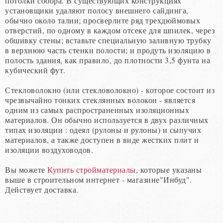
потолки собора. В существующих конструкциях
установщики удаляют полосу внешнего сайдинга,
обычно около талии; просверлите ряд трехдюймовых
отверстий, по одному в каждом отсеке для шпилек, через
обшивку стены; вставьте специальную заливную трубку
в верхнюю часть стенки полости; и продуть изоляцию в
полость здания, как правило, до плотности 3,5 фунта на
кубический фут.
Стекловолокно (или стекловолокно) - которое состоит из
чрезвычайно тонких стеклянных волокон - является
одним из самых распространенных изоляционных
материалов. Он обычно используется в двух различных
типах изоляции : одеял (рулоны и рулоны) и сыпучих
материалов, а также доступен в виде жестких плит и
изоляции воздуховодов.
Вы можете
Купить стройматериалы
, которые указаны
выше в строительном интернет - магазине"Инбуд".
Действует доставка.