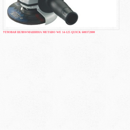
УГЛОВАЯ ШЛИФМАШИНА METABO WE 14-125 QUICK 600372000