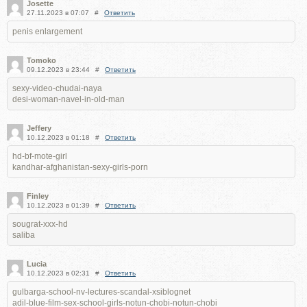
Josette
27.11.2023 в 07:07
#
Ответить
penis enlargement
Tomoko
09.12.2023 в 23:44
#
Ответить
sexy-video-chudai-naya
desi-woman-navel-in-old-man
Jeffery
10.12.2023 в 01:18
#
Ответить
hd-bf-mote-girl
kandhar-afghanistan-sexy-girls-porn
Finley
10.12.2023 в 01:39
#
Ответить
sougrat-xxx-hd
saliba
Lucia
10.12.2023 в 02:31
#
Ответить
gulbarga-school-nv-lectures-scandal-xsiblognet
adil-blue-film-sex-school-girls-notun-chobi-notun-chobi