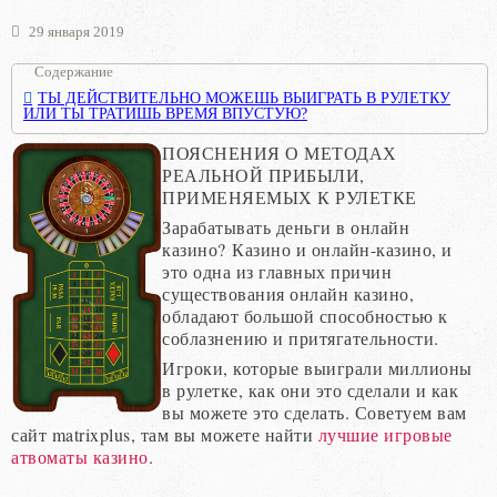
29 января 2019
Содержание
ТЫ ДЕЙСТВИТЕЛЬНО МОЖЕШЬ ВЫИГРАТЬ В РУЛЕТКУ
ИЛИ ТЫ ТРАТИШЬ ВРЕМЯ ВПУСТУЮ?
ПОЯСНЕНИЯ О МЕТОДАХ
РЕАЛЬНОЙ ПРИБЫЛИ,
ПРИМЕНЯЕМЫХ К РУЛЕТКЕ
Зарабатывать деньги в онлайн
казино? Казино и онлайн-казино, и
это одна из главных причин
существования онлайн казино,
обладают большой способностью к
соблазнению и притягательности.
Игроки, которые выиграли миллионы
в рулетке, как они это сделали и как
вы можете это сделать. Советуем вам
сайт matrixplus, там вы можете найти
лучшие игровые
атвоматы казино
.