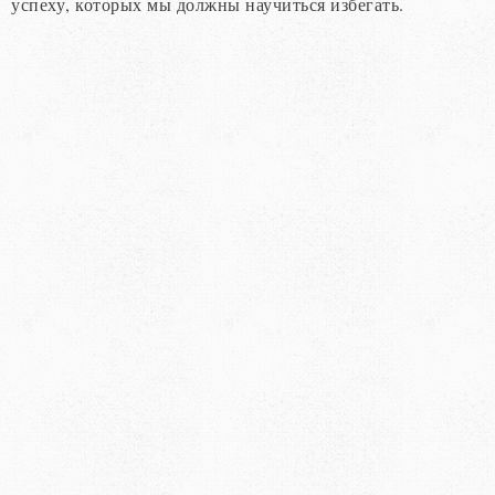
успеху, которых мы должны научиться избегать.