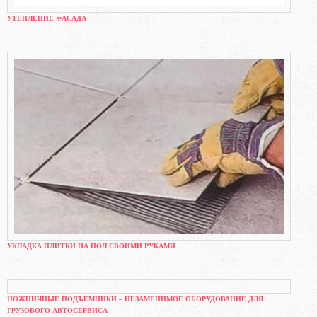
УТЕПЛЕНИЕ ФАСАДА
УКЛАДКА ПЛИТКИ НА ПОЛ СВОИМИ РУКАМИ
НОЖНИЧНЫЕ ПОДЪЕМНИКИ – НЕЗАМЕНИМОЕ ОБОРУДОВАНИЕ ДЛЯ
ГРУЗОВОГО АВТОСЕРВИСА