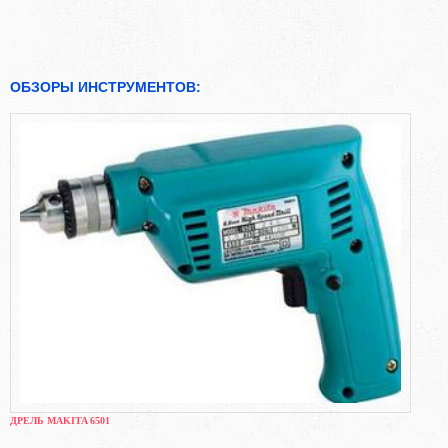
ОБЗОРЫ ИНСТРУМЕНТОВ:
ДРЕЛЬ MAKITA 6501