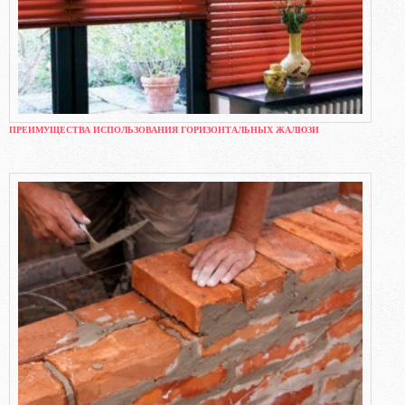
ПРЕИМУЩЕСТВА ИСПОЛЬЗОВАНИЯ ГОРИЗОНТАЛЬНЫХ ЖАЛЮЗИ