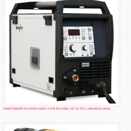
СВАРОЧНЫЙ ПОЛУАВТОМАТ EWM PICOMIG 305 D3 PULS 090-005267-00502