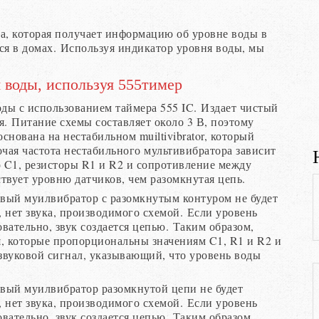
а, которая получает информацию об уровне воды в
тся в домах. Используя индикатор уровня воды, мы
 воды, используя 555тимер
оды с использованием таймера 555 IC. Издает чистый
ня. Питание схемы составляет около 3 В, поэтому
снована на нестабильном muiltivibrator, который
очая частота нестабильного мультивибратора зависит
р C1, резисторы R1 и R2 и сопротивление между
ствует уровню датчиков, чем разомкнутая цепь.
ивый муилвибратор с разомкнутым контуром не будет
 нет звука, производимого схемой. Если уровень
довательно, звук создается цепью. Таким образом,
я, которые пропорциональны значениям C1, R1 и R2 и
 звуковой сигнал, указывающий, что уровень воды
ивый муилвибратор разомкнутой цепи не будет
 нет звука, производимого схемой. Если уровень
довательно, звук создается цепью. Таким образом,