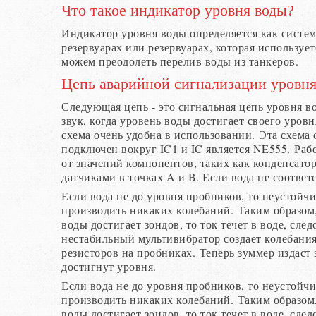
Что такое индикатор уровня воды?
Индикатор уровня воды определяется как систем
резервуарах или резервуарах, которая используе
можем преодолеть перелив воды из танкеров.
Цепь аварийной сигнализации уровня
Следующая цепь - это сигнальная цепь уровня в
звук, когда уровень воды достигает своего уров
схема очень удобна в использовании. Эта схема о
подключен вокруг IC1 и IC является NE555. Раб
от значений компонентов, таких как конденсато
датчиками в точках A и B. Если вода не соответ
Если вода не до уровня пробников, то неустойч
производить никаких колебаний. Таким образом,
воды достигает зондов, то ток течет в воде, сле
нестабильный мультивибратор создает колебани
резисторов на пробниках. Теперь зуммер издаст
достигнут уровня.
Если вода не до уровня пробников, то неустойч
производить никаких колебаний. Таким образом,
воды достигает зондов, то ток течет в воде, сле