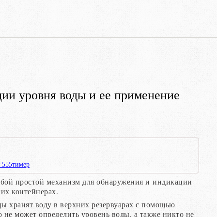
ции уровня воды и ее применение
я 555тимер
обой простой механизм для обнаружения и индикации
гих контейнерах.
цы хранят воду в верхних резервуарах с помощью
то не может определить уровень воды, а также никто не