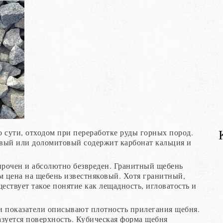
 сути, отходом при переработке руды горных пород.
овый или доломитовый содержит карбонат кальция и
прочен и абсолютно безвреден. Гранитный щебень
м цена на щебень известняковый. Хотя гранитный,
ествует такое понятие как лещадность, игловатость и
и показатели описывают плотность прилегания щебня.
зуется поверхность. Кубическая форма щебня