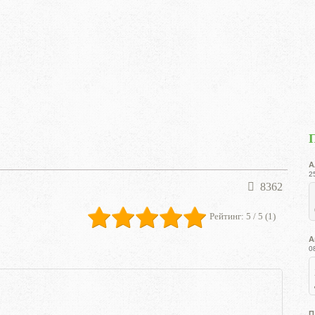
А
2
8362
Рейтинг:
5
/ 5 (
1
)
А
0
П