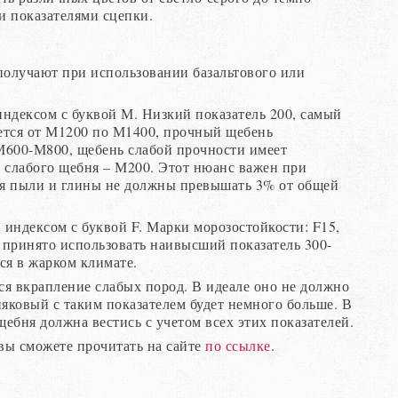
и показателями сцепки.
олучают при использовании базальтового или
ндексом с буквой М. Низкий показатель 200, самый
тся от М1200 по М1400, прочный щебень
М600-М800, щебень слабой прочности имеет
ь слабого щебня – М200. Этот нюанс важен при
ия пыли и глины не должны превышать 3% от общей
 индексом с буквой F. Марки морозостойкости: F15,
ии принято использовать наивысший показатель 300-
ся в жарком климате.
я вкрапление слабых пород. В идеале оно не должно
няковый с таким показателем будет немного больше. В
щебня должна вестись с учетом всех этих показателей.
 вы сможете прочитать на сайте
по ссылке
.