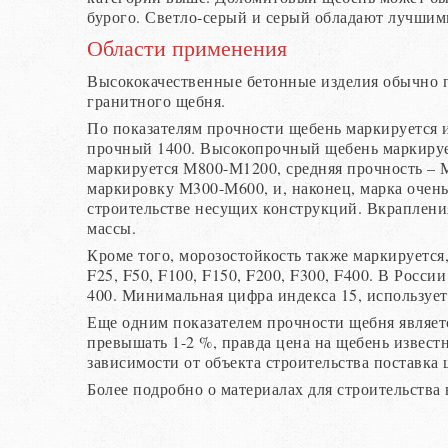
бурого. Светло-серый и серый обладают лучшим
Области применения
Высококачественные бетонные изделия обычно п
гранитного щебня.
По показателям прочности щебень маркируется и
прочный 1400. Высокопрочный щебень маркируе
маркируется М800-М1200, средняя прочность – 
маркировку М300-М600, и, наконец, марка очен
строительстве несущих конструкций. Вкраплен
массы.
Кроме того, морозостойкость также маркируется,
F25, F50, F100, F150, F200, F300, F400. В Росс
400. Минимальная цифра индекса 15, использует
Еще одним показателем прочности щебня являетс
превышать 1-2 %, правда цена на щебень извест
зависимости от объекта строительства поставка 
Более подробно о материалах для строительства