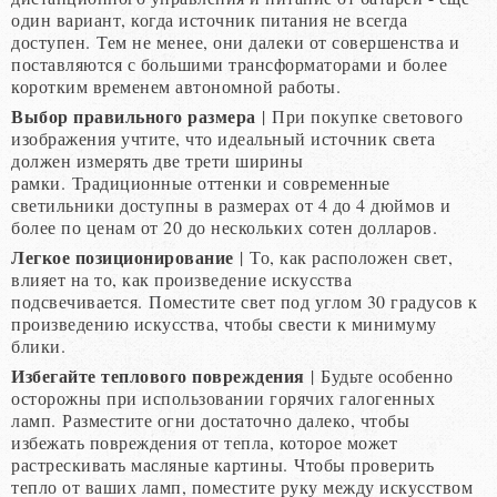
один вариант, когда источник питания не всегда
доступен. Тем не менее, они далеки от совершенства и
поставляются с большими трансформаторами и более
коротким временем автономной работы.
Выбор правильного размера
| При покупке светового
изображения учтите, что идеальный источник света
должен измерять две трети ширины
рамки. Традиционные оттенки и современные
светильники доступны в размерах от 4 до 4 дюймов и
более по ценам от 20 до нескольких сотен долларов.
Легкое позиционирование
| То, как расположен свет,
влияет на то, как произведение искусства
подсвечивается. Поместите свет под углом 30 градусов к
произведению искусства, чтобы свести к минимуму
блики.
Избегайте теплового повреждения
| Будьте особенно
осторожны при использовании горячих галогенных
ламп. Разместите огни достаточно далеко, чтобы
избежать повреждения от тепла, которое может
растрескивать масляные картины. Чтобы проверить
тепло от ваших ламп, поместите руку между искусством