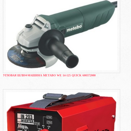
УГЛОВАЯ ШЛИФМАШИНА METABO WE 14-125 QUICK 600372000